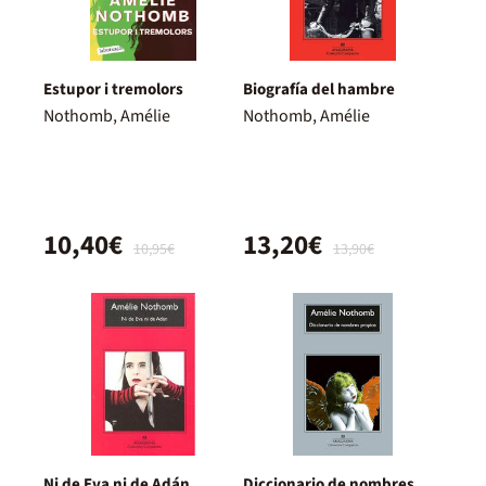
Estupor i tremolors
Biografía del hambre
Nothomb, Amélie
Nothomb, Amélie
10,40€
13,20€
10,95€
13,90€
Ni de Eva ni de Adán
Diccionario de nombres