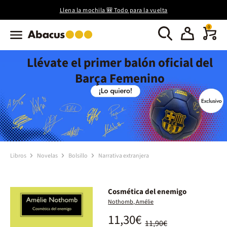
Llena la mochila 🎒 Todo para la vuelta
0
Llévate el primer balón oficial del
Barça Femenino
Libros
Novelas
Bolsillo
Narrativa extranjera
Cosmética del enemigo
Nothomb, Amélie
11,30€
11,90€