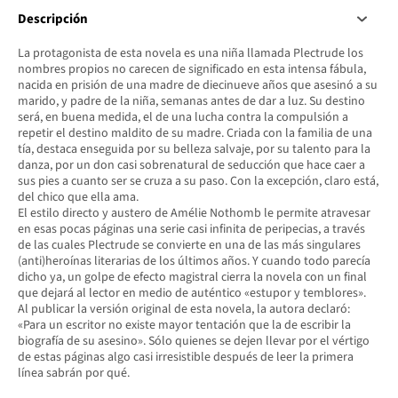
Descripción
La protagonista de esta novela es una niña llamada Plectrude los
nombres propios no carecen de significado en esta intensa fábula,
nacida en prisión de una madre de diecinueve años que asesinó a su
marido, y padre de la niña, semanas antes de dar a luz. Su destino
será, en buena medida, el de una lucha contra la compulsión a
repetir el destino maldito de su madre. Criada con la familia de una
tía, destaca enseguida por su belleza salvaje, por su talento para la
danza, por un don casi sobrenatural de seducción que hace caer a
sus pies a cuanto ser se cruza a su paso. Con la excepción, claro está,
del chico que ella ama.
El estilo directo y austero de Amélie Nothomb le permite atravesar
en esas pocas páginas una serie casi infinita de peripecias, a través
de las cuales Plectrude se convierte en una de las más singulares
(anti)heroínas literarias de los últimos años. Y cuando todo parecía
dicho ya, un golpe de efecto magistral cierra la novela con un final
que dejará al lector en medio de auténtico «estupor y temblores».
Al publicar la versión original de esta novela, la autora declaró:
«Para un escritor no existe mayor tentación que la de escribir la
biografía de su asesino». Sólo quienes se dejen llevar por el vértigo
de estas páginas algo casi irresistible después de leer la primera
línea sabrán por qué.