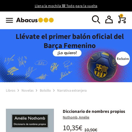
Llena la mochila 🎒 Todo para la vuelta
0
Llévate el primer balón oficial del
Barça Femenino
Libros
Novelas
Bolsillo
Narrativa extranjera
Diccionario de nombres propios
Nothomb, Amélie
10,35€
10,90€