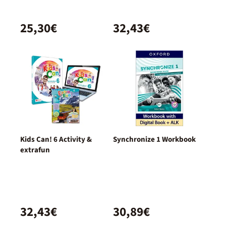
25,30€
32,43€
Kids Can! 6 Activity &
Synchronize 1 Workbook
extrafun
32,43€
30,89€