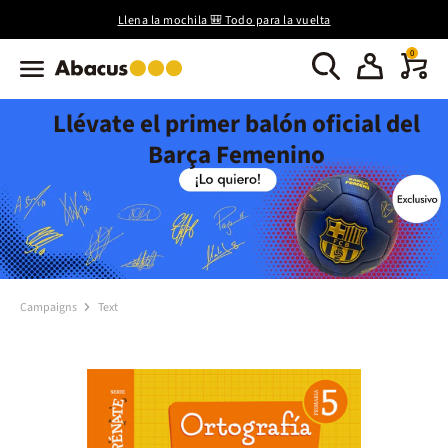
Llena la mochila 🎒 Todo para la vuelta
0
Llévate el primer balón oficial del
Barça Femenino
Campaigns
Text