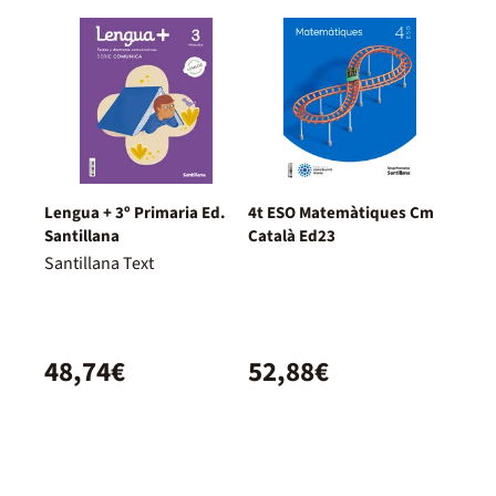
Lengua + 3º Primaria Ed.
4t ESO Matemàtiques Cm
Santillana
Català Ed23
Santillana Text
48,74€
52,88€