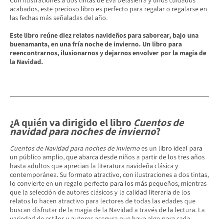
Con ilustraciones a dos tintas de Eva Delasierra y unos cuidados
acabados, este precioso libro es perfecto para regalar o regalarse en
las fechas más señaladas del año.
Este libro reúne diez relatos navideños para saborear, bajo una
buenamanta, en una fría noche de invierno. Un libro para
reencontrarnos, ilusionarnos y dejarnos envolver por la magia de
la Navidad.
¿A quién va dirigido el libro
Cuentos de
navidad para noches de invierno
?
Cuentos de Navidad para noches de invierno
es un libro ideal para
un público amplio, que abarca desde niños a partir de los tres años
hasta adultos que aprecian la literatura navideña clásica y
contemporánea. Su formato atractivo, con ilustraciones a dos tintas,
lo convierte en un regalo perfecto para los más pequeños, mientras
que la selección de autores clásicos y la calidad literaria de los
relatos lo hacen atractivo para lectores de todas las edades que
buscan disfrutar de la magia de la Navidad a través de la lectura. La
variedad de estilos y autores asegura que haya algo para cada