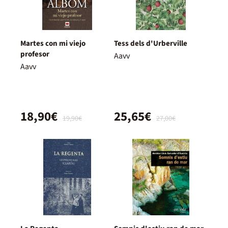
Martes con mi viejo
Tess dels d'Urberville
profesor
Aavv
Aavv
18,90€
25,65€
19,90€
27,00€