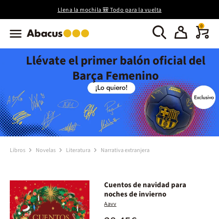
Llena la mochila 🎒 Todo para la vuelta
0
Llévate el primer balón oficial del
Barça Femenino
Libros
Novelas
Literatura
Narrativa extranjera
Cuentos de navidad para
noches de invierno
Aavv