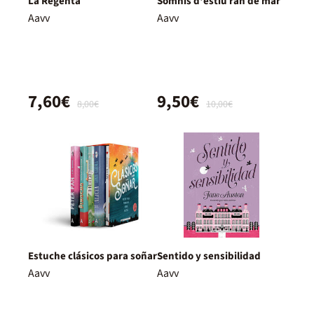
La Regenta
Somnis d'estiu ran de mar
Aavv
Aavv
7,60€
9,50€
8,00€
10,00€
Estuche clásicos para soñar
Sentido y sensibilidad
Aavv
Aavv