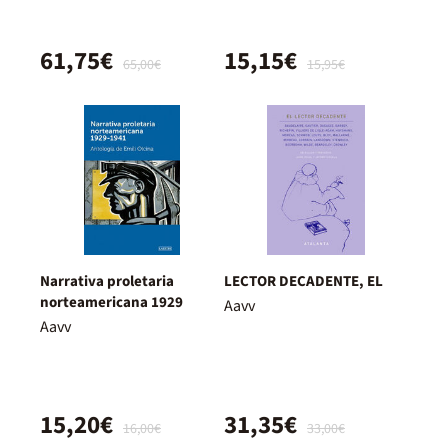
61,75€
15,15€
65,00€
15,95€
Narrativa proletaria
LECTOR DECADENTE, EL
norteamericana 1929
Aavv
Aavv
15,20€
31,35€
16,00€
33,00€