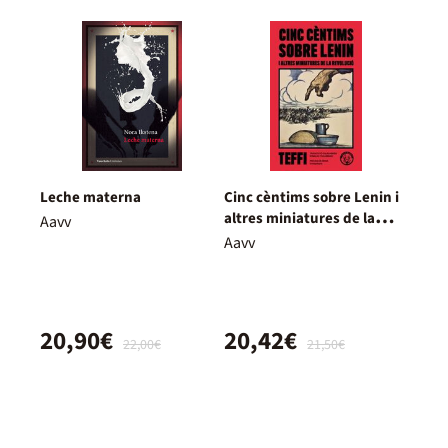
Leche materna
Cinc cèntims sobre Lenin i
altres miniatures de la
Aavv
revolució
Aavv
20,90€
20,42€
22,00€
21,50€