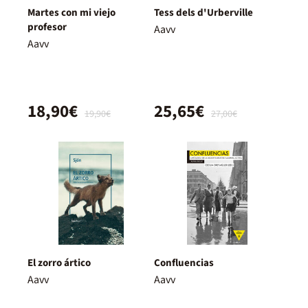
Martes con mi viejo
Tess dels d'Urberville
profesor
Aavv
Aavv
18,90€
25,65€
19,90€
27,00€
El zorro ártico
Confluencias
Aavv
Aavv