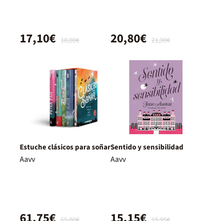
17,10€
20,80€
18,00€
21,90€
Estuche clásicos para soñar
Sentido y sensibilidad
Aavv
Aavv
61,75€
15,15€
65,00€
15,95€