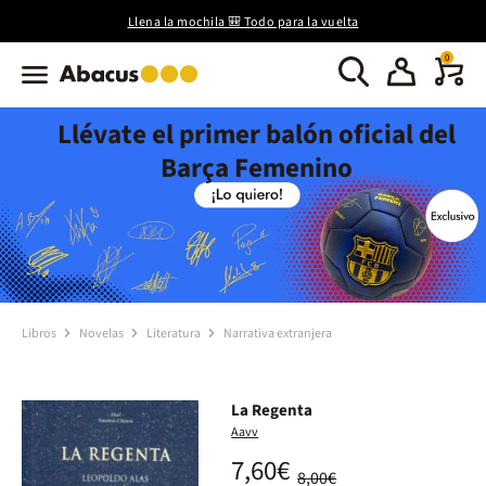
Llena la mochila 🎒 Todo para la vuelta
0
Llévate el primer balón oficial del
Barça Femenino
Libros
Novelas
Literatura
Narrativa extranjera
La Regenta
Aavv
7,60€
8,00€