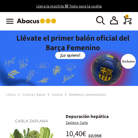
Llena la mochila 🎒 Todo para la vuelta
0
Llévate el primer balón oficial del
Barça Femenino
Libros
Cocina y Salud
Cocina
Dietética y alimentación
Depuración hepática
Zaplana, Carla
10,40€
10,95€