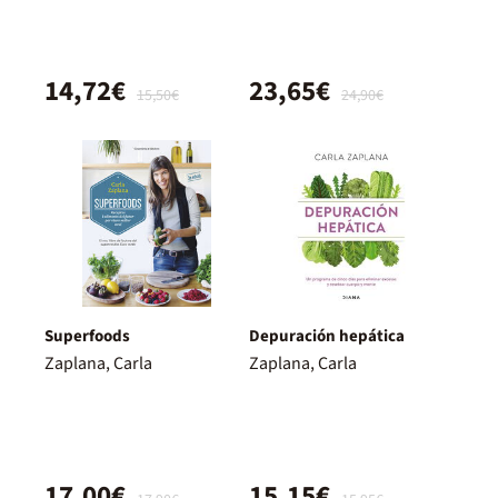
14,72€
23,65€
15,50€
24,90€
Superfoods
Depuración hepática
Zaplana, Carla
Zaplana, Carla
17,00€
15,15€