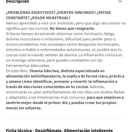
Descripción
¿PROBLEMAS DIGESTIVOS? ¿VIENTRE HINCHADO? ¿FATIGA
CONSTANTE? ¿DOLOR MENSTRUAL?
Hemos aprendido a vivir con molestias, pero que algo sea común no
significa que sea normal.
No tienes que resignarte.
Si llevas tiempo arrastrando síntomas como hinchazón, fatiga,
dolores musculares o articulares, dificultad para perder peso o
incluso problemas más complejos como desajustes hormonales,
intestino irritable o enfermedades autoinmunes, es posible que tu
cuerpo esté enviando señales de alarma. La inflamación crónica es
un enemigo silencioso, pero puedes combatirlo con las
herramientas adecuadas.
En este libro,
Yhanna Sánchez, dietista especializada en
alimentación antiinflamatoria, te explica de forma clara, práctica
y amena cómo identificar, prevenir y revertir la inflamación a
través de elecciones conscientes en tu cocina.
Además,
encontrarás un plan antiinflamatorio de tres días con recetas fáciles
y adaptadas a las intolerancias más comunes,
para que empieces a
sentirte mejor desde el primer día y puedas crear tus propios
menús sin esfuerzo.
Ficha técnica - Desinflámate. Alimentación inteligente