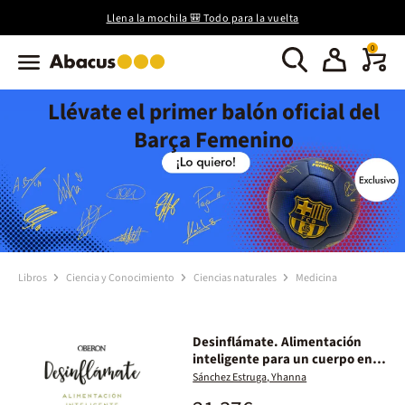
Llena la mochila 🎒 Todo para la vuelta
0
Llévate el primer balón oficial del
Barça Femenino
Libros
Ciencia y Conocimiento
Ciencias naturales
Medicina
Desinflámate. Alimentación
inteligente para un cuerpo en
calma
Sánchez Estruga, Yhanna