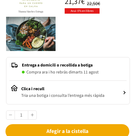
21,37€
22,50€
Avui -5% en llibres
Entrega a domicili o recollida a botiga
Compra ara i ho rebràs dimarts 11 agost
Clica i recull
Tria una botiga i consulta l’entrega més ràpida
Afegir a la cistella