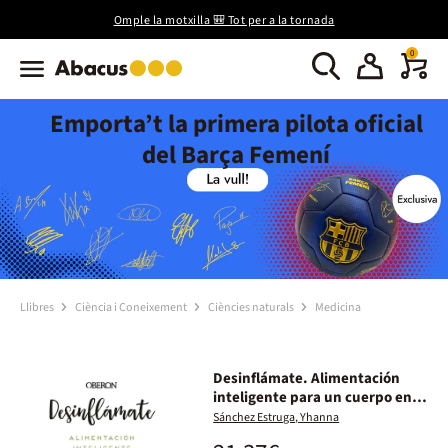
Omple la motxilla 🎒 Tot per a la tornada
0
Emporta’t la primera pilota oficial
del Barça Femení
Llibres
Ciència i Coneixement
Ciències naturals
Medicina
Desinflámate. Alimentación
inteligente para un cuerpo en
calma
Sánchez Estruga, Yhanna