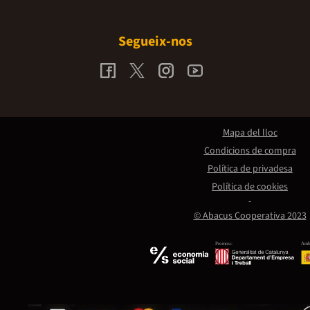
Segueix-nos
Mapa del lloc
Condicions de compra
Política de privadesa
Política de cookies
© Abacus Cooperativa 2023
Promou:
Amb 