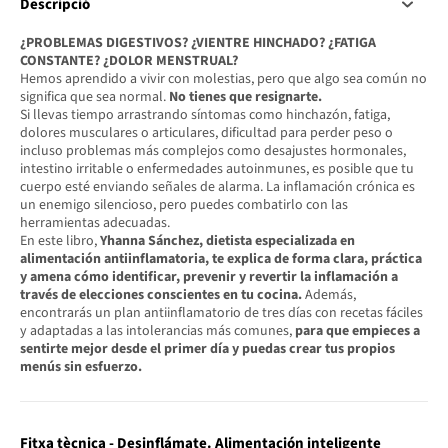
Descripció
¿PROBLEMAS DIGESTIVOS? ¿VIENTRE HINCHADO? ¿FATIGA
CONSTANTE? ¿DOLOR MENSTRUAL?
Hemos aprendido a vivir con molestias, pero que algo sea común no
significa que sea normal.
No tienes que resignarte.
Si llevas tiempo arrastrando síntomas como hinchazón, fatiga,
dolores musculares o articulares, dificultad para perder peso o
incluso problemas más complejos como desajustes hormonales,
intestino irritable o enfermedades autoinmunes, es posible que tu
cuerpo esté enviando señales de alarma. La inflamación crónica es
un enemigo silencioso, pero puedes combatirlo con las
herramientas adecuadas.
En este libro,
Yhanna Sánchez, dietista especializada en
alimentación antiinflamatoria, te explica de forma clara, práctica
y amena cómo identificar, prevenir y revertir la inflamación a
través de elecciones conscientes en tu cocina.
Además,
encontrarás un plan antiinflamatorio de tres días con recetas fáciles
y adaptadas a las intolerancias más comunes,
para que empieces a
sentirte mejor desde el primer día y puedas crear tus propios
menús sin esfuerzo.
Fitxa tècnica - Desinflámate. Alimentación inteligente