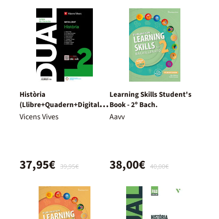
Història
Learning Skills Student's
(Llibre+Quadern+Digital)
Book - 2º Bach.
Dual
Vicens Vives
Aavv
37,95€
38,00€
39,95€
40,00€