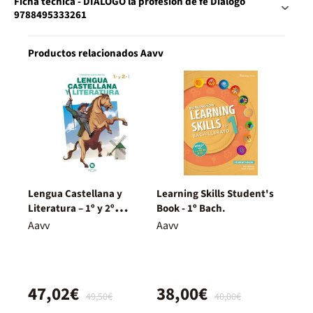
Ficha técnica - DIALOGO la profesion de fe Diálogo
9788495333261
Productos relacionados Aavv
Lengua Castellana y
Learning Skills Student's
Literatura – 1º y 2º
Book - 1º Bach.
Bachillerato – Nuevo
Aavv
Aavv
Proyecto Delfos
47,02€
38,00€
49,50€
40,00€