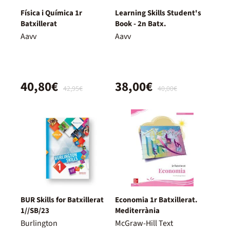
Física i Química 1r
Learning Skills Student's
Batxillerat
Book - 2n Batx.
Aavv
Aavv
40,80€
38,00€
42,95€
40,00€
BUR Skills for Batxillerat
Economia 1r Batxillerat.
1//SB/23
Mediterrània
Burlington
McGraw-Hill Text