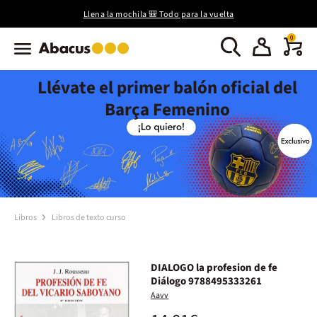
Llena la mochila 🎒 Todo para la vuelta
0
Llévate el primer balón oficial del
Barça Femenino
Libros
Libros de texto curso
DIALOGO la profesion de fe
Diálogo 9788495333261
Aavv