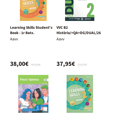
Learning Skills Student's
VVC B2
Book - 1r Batx.
Història/+QA+DG/DUAL/26
Aavv
Aavv
38,00€
37,95€
40,00€
39,95€