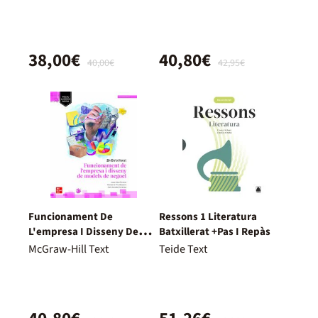
38,00€
40,80€
40,00€
42,95€
Funcionament De
Ressons 1 Literatura
L'empresa I Disseny De
Batxillerat +Pas I Repàs
Models De Negoci. 2º
McGraw-Hill Text
Teide Text
Batxillerat