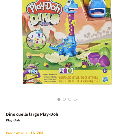
1
2
3
4
Dino cuello largo Play-Doh
Play-Doh
16,70€
Precio Abacus