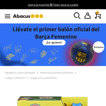
Llena la mochila 🎒 Todo para la vuelta
0
Llévate el primer balón oficial del
Barça Femenino
Papelería y Manualidades
Material para Manualidades
Juegos creativos
Juegos con plastelinas