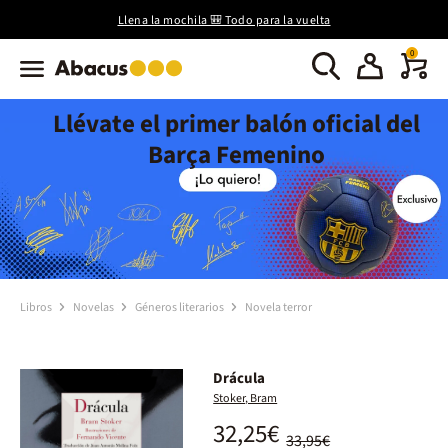
Llena la mochila 🎒 Todo para la vuelta
0
Llévate el primer balón oficial del
Barça Femenino
Libros
Novelas
Géneros literarios
Novela terror
Drácula
Stoker, Bram
32,25€
33,95€