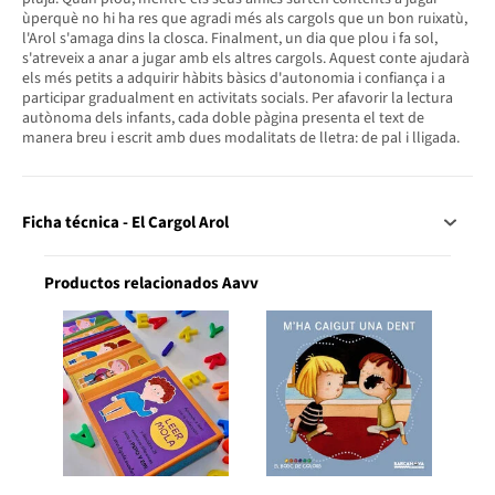
ùperquè no hi ha res que agradi més als cargols que un bon ruixatù,
l'Arol s'amaga dins la closca. Finalment, un dia que plou i fa sol,
s'atreveix a anar a jugar amb els altres cargols. Aquest conte ajudarà
els més petits a adquirir hàbits bàsics d'autonomia i confiança i a
participar gradualment en activitats socials. Per afavorir la lectura
autònoma dels infants, cada doble pàgina presenta el text de
manera breu i escrit amb dues modalitats de lletra: de pal i lligada.
Ficha técnica - El Cargol Arol
Productos relacionados Aavv