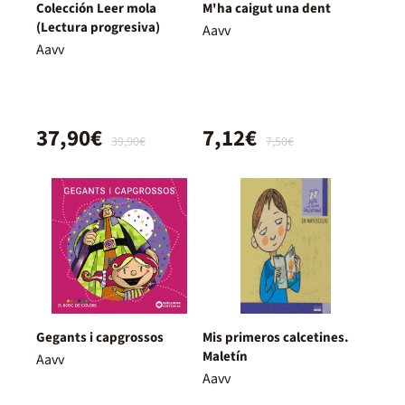
Colección Leer mola
M'ha caigut una dent
(Lectura progresiva)
Aavv
Aavv
37,90€
7,12€
39,90€
7,50€
Gegants i capgrossos
Mis primeros calcetines.
Maletín
Aavv
Aavv