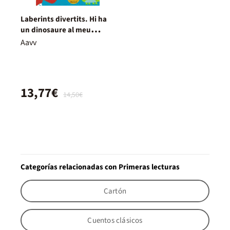
Laberints divertits. Hi ha
un dinosaure al meu
laberint!
Aavv
13,77€
14,50€
Categorías relacionadas con Primeras lecturas
Cartón
Cuentos clásicos