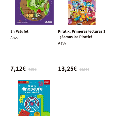
En Patufet
Piratix. Primeras lecturas 1
- ¡Somos los Piratix!
Aavv
Aavv
7,12€
13,25€
7,50€
13,95€