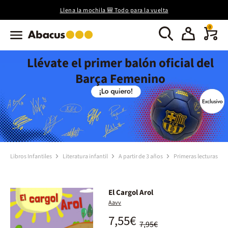
Llena la mochila 🎒 Todo para la vuelta
0
Llévate el primer balón oficial del
Barça Femenino
Libros Infantiles
Literatura infantil
A partir de 3 años
Primeras lecturas
El Cargol Arol
Aavv
7,55€
7,95€