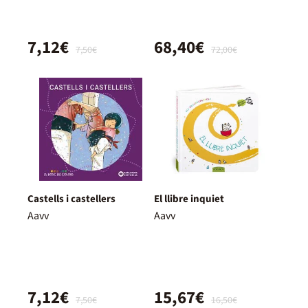
7,12€
68,40€
7,50€
72,00€
Castells i castellers
El llibre inquiet
Aavv
Aavv
7,12€
15,67€
7,50€
16,50€