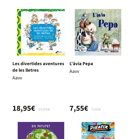
Les divertides aventures
L'àvia Pepa
de les lletres
Aavv
Aavv
18,95€
7,55€
19,95€
7,95€