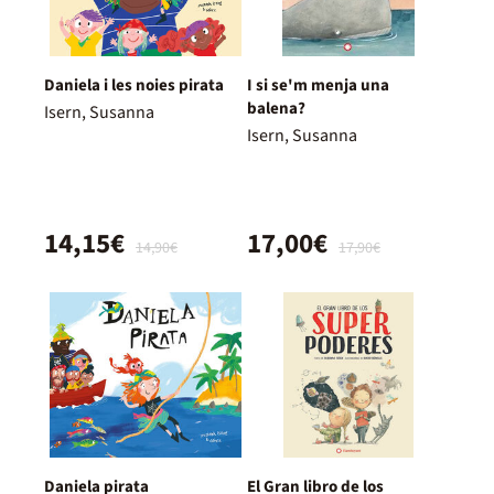
Daniela i les noies pirata
I si se'm menja una
balena?
Isern, Susanna
Isern, Susanna
14,15€
17,00€
14,90€
17,90€
Daniela pirata
El Gran libro de los