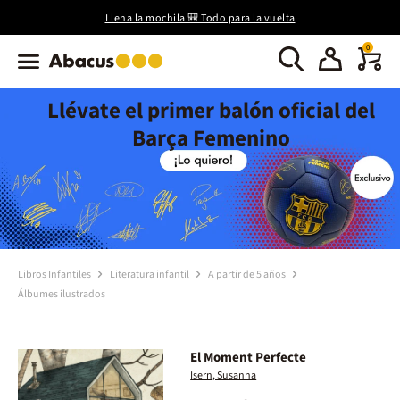
Llena la mochila 🎒 Todo para la vuelta
0
Llévate el primer balón oficial del
Barça Femenino
Libros Infantiles
Literatura infantil
A partir de 5 años
Álbumes ilustrados
El Moment Perfecte
Isern, Susanna