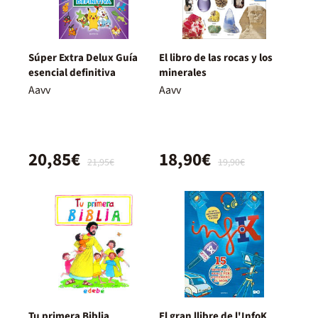
Súper Extra Delux Guía
El libro de las rocas y los
esencial definitiva
minerales
Aavv
Aavv
20,85€
18,90€
21,95€
19,90€
Tu primera Biblia
El gran llibre de l'InfoK