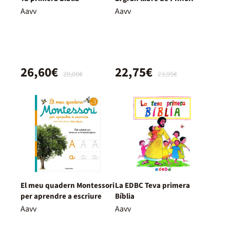
Aavv
Aavv
26,60€
22,75€
28,00€
23,95€
El meu quadern Montessori
La EDBC Teva primera
per aprendre a escriure
Bíblia
Aavv
Aavv