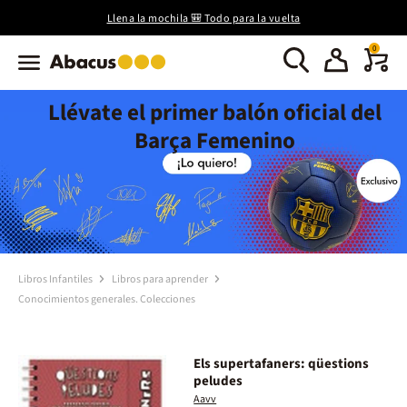
Llena la mochila 🎒 Todo para la vuelta
0
Llévate el primer balón oficial del
Barça Femenino
Libros Infantiles
Libros para aprender
Conocimientos generales. Colecciones
Els supertafaners: qüestions
peludes
Aavv