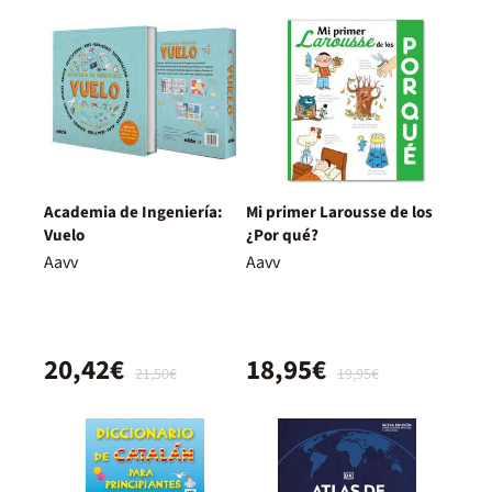
Academia de Ingeniería:
Mi primer Larousse de los
Vuelo
¿Por qué?
Aavv
Aavv
20,42€
18,95€
21,50€
19,95€