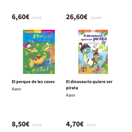
6,60€
26,60€
6,95€
28,00€
El perque de les coses
El dinosaurio quiere ser
pirata
Aavv
Aavv
8,50€
4,70€
8,95€
4,95€