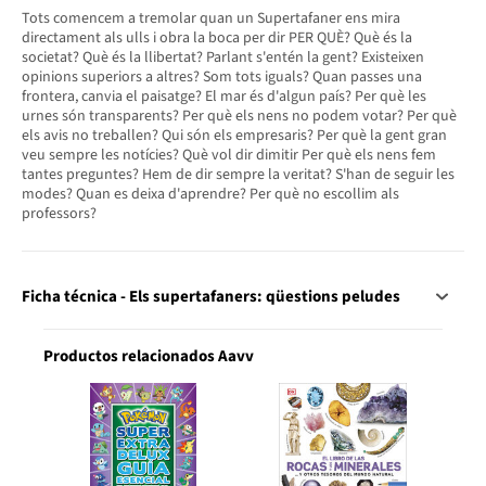
Tots comencem a tremolar quan un Supertafaner ens mira
directament als ulls i obra la boca per dir PER QUÈ? Què és la
societat? Què és la llibertat? Parlant s'entén la gent? Existeixen
opinions superiors a altres? Som tots iguals? Quan passes una
frontera, canvia el paisatge? El mar és d'algun país? Per què les
urnes són transparents? Per què els nens no podem votar? Per què
els avis no treballen? Qui són els empresaris? Per què la gent gran
veu sempre les notícies? Què vol dir dimitir Per què els nens fem
tantes preguntes? Hem de dir sempre la veritat? S'han de seguir les
modes? Quan es deixa d'aprendre? Per què no escollim als
professors?
Ficha técnica - Els supertafaners: qüestions peludes
Productos relacionados Aavv