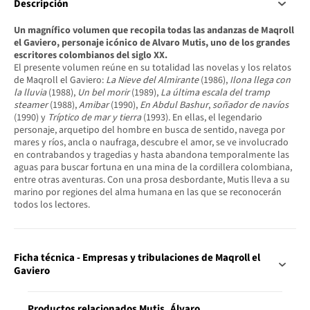
Descripción
Un magnífico volumen que recopila todas las andanzas de Maqroll
el Gaviero, personaje icónico de Alvaro Mutis, uno de los grandes
escritores colombianos del siglo XX.
El presente volumen reúne en su totalidad las novelas y los relatos
de Maqroll el Gaviero:
La Nieve del Almirante
(1986),
Ilona llega con
la lluvia
(1988),
Un bel morir
(1989),
La última escala del tramp
steamer
(1988),
Amibar
(1990),
En Abdul Bashur
,
soñador de navíos
(1990) y
Tríptico de mar y tierra
(1993). En ellas, el legendario
personaje, arquetipo del hombre en busca de sentido, navega por
mares y ríos, ancla o naufraga, descubre el amor, se ve involucrado
en contrabandos y tragedias y hasta abandona temporalmente las
aguas para buscar fortuna en una mina de la cordillera colombiana,
entre otras aventuras. Con una prosa desbordante, Mutis lleva a su
marino por regiones del alma humana en las que se reconocerán
todos los lectores.
Ficha técnica - Empresas y tribulaciones de Maqroll el
Gaviero
Productos relacionados Mutis, Álvaro