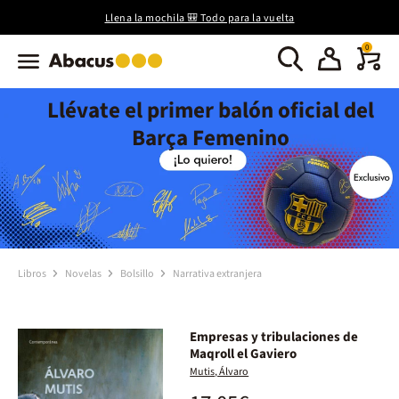
Llena la mochila 🎒 Todo para la vuelta
0
Llévate el primer balón oficial del
Barça Femenino
Libros
Novelas
Bolsillo
Narrativa extranjera
Empresas y tribulaciones de
Maqroll el Gaviero
Mutis, Álvaro