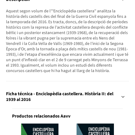
Aquest segon volum de l'''Enciclopèdia castellera'' analitza la
història dels castells des del final de la Guerra Civil espanyola fins a
la temporada del 2016. Es tracta, doncs, de la descripció de períodes
històrics com la represa de l'activitat castellera després del conflicte
bèl·lic i un posterior estancament (1939-1968), de la recuperació dels
folres i la vibrant pugna per la supremacia entre els Nens del
Vendrell i la Colla Vella de Valls (1969-1980), de l'inici de la Segona
Època d'Or, amb la tornada a plaça dels mítics castells de nou (1981-
1993), i de l'etapa d'excel·lència que encara vivim actualment i que té
un punt d'inflexió clar en el 2 de 9 carregat pels Minyons de Terrassa
el 1993. Igualment, el volum inclou un estudi dels diferents
concursos castellers que hi ha hagut al llarg de la història.
Ficha técnica - Enciclopèdia castellera. Història II: del
1939 al 2016
Productos relacionados Aavv