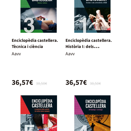
Enciclopèdia castellera.
Enciclopèdia castellera.
Tècnica i ciència
Història I: dels
antecedents al 1939
Aavv
Aavv
36,57€
36,57€
38,50€
38,50€