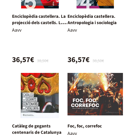
Enciclopèdia castellera. La
Enciclopèdia castellera.
projecció dels castells. Les
Antropologia i sociologia
altres torres humanes
Aavv
Aavv
36,57€
36,57€
38,50€
38,50€
Catàleg de gegants
Foc, foc, correfoc
centenaris de Catalunya
Aavv