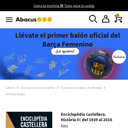
Llena la mochila 🎒 Todo para la vuelta
0
Llévate el primer balón oficial del
Barça Femenino
Libros
Ciencia y Conocimiento
Ciencias sociales y humanas
Antropología
Enciclopèdia castellera.
Història II: del 1939 al 2016
Aavv