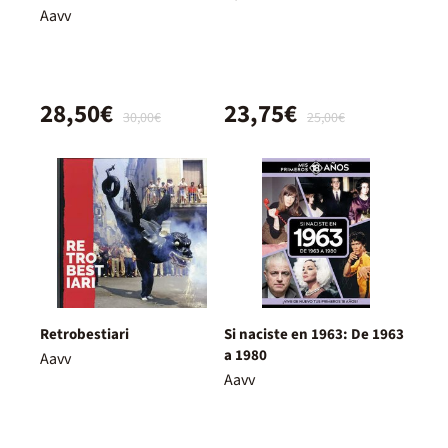
Aavv
28,50€
23,75€
30,00€
25,00€
Retrobestiari
Si naciste en 1963: De 1963
a 1980
Aavv
Aavv