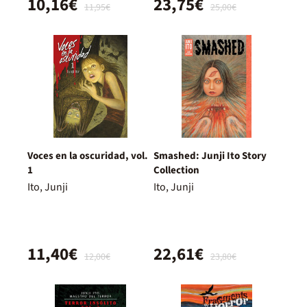
10,16€
23,75€
11,95€
25,00€
Voces en la oscuridad, vol.
Smashed: Junji Ito Story
1
Collection
Ito, Junji
Ito, Junji
11,40€
22,61€
12,00€
23,80€