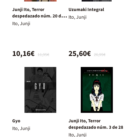
Junji Ito, Terror
Uzumaki Integral
despedazado núm. 20 de
Ito, Junji
28 - Indigno de ser humano
Ito, Junji
núm. 2
10,16€
25,60€
11,95€
26,95€
Gyo
Junji Ito, Terror
despedazado núm. 3 de 28
Ito, Junji
Ito, Junji