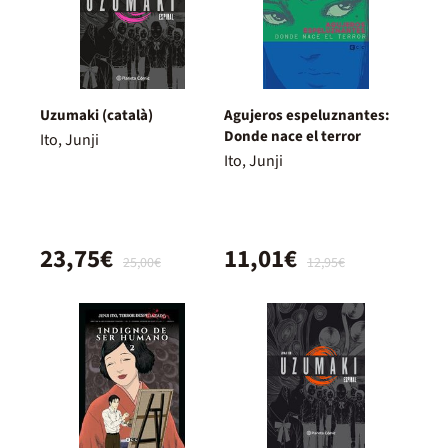
Uzumaki (català)
Agujeros espeluznantes:
Donde nace el terror
Ito, Junji
Ito, Junji
23,75€
11,01€
25,00€
12,95€