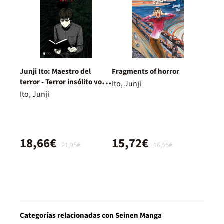
Junji Ito: Maestro del
Fragments of horror
terror - Terror insólito vol. 3
Ito, Junji
de 3
Ito, Junji
18,66€
15,72€
21,95€
16,55€
Categorías relacionadas con Seinen Manga