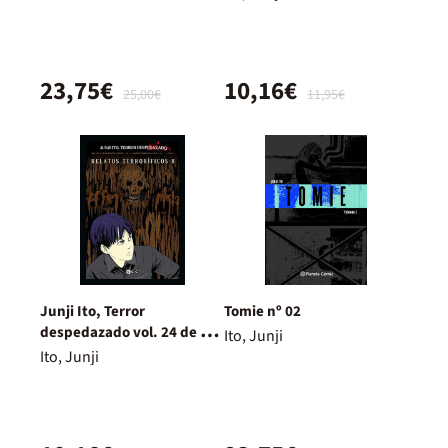
23,75€
10,16€
25,00€
11,95€
Junji Ito, Terror
Tomie nº 02
despedazado vol. 24 de 28 -
Ito, Junji
Relatos terroríficos 8
Ito, Junji