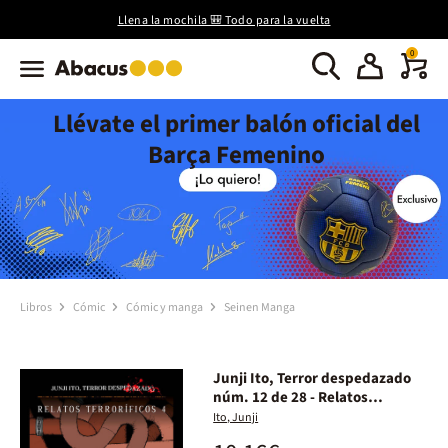
Llena la mochila 🎒 Todo para la vuelta
0
Llévate el primer balón oficial del
Barça Femenino
Libros
Cómic
Cómic y manga
Seinen Manga
Junji Ito, Terror despedazado
núm. 12 de 28 - Relatos
terroríficos núm. 4
Ito, Junji