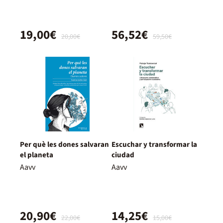
19,00€
56,52€
20,00€
59,50€
Per què les dones salvaran
Escuchar y transformar la
el planeta
ciudad
Aavv
Aavv
20,90€
14,25€
22,00€
15,00€