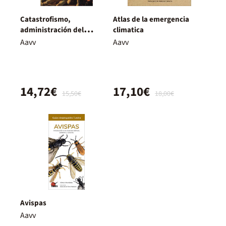
Catastrofismo,
Atlas de la emergencia
administración del
climatica
desastre y sumisión
Aavv
Aavv
sostenible
14,72€
17,10€
15,50€
18,00€
Avispas
Aavv