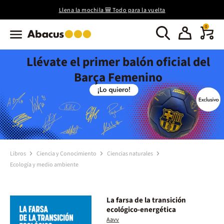
Llena la mochila 🎒 Todo para la vuelta
0
Llévate el primer balón oficial del
Barça Femenino
Libros
Ciencia y Conocimiento
Ciencias naturales
Ecología y medio ambiente
La farsa de la transición
ecológico-energética
Aavv