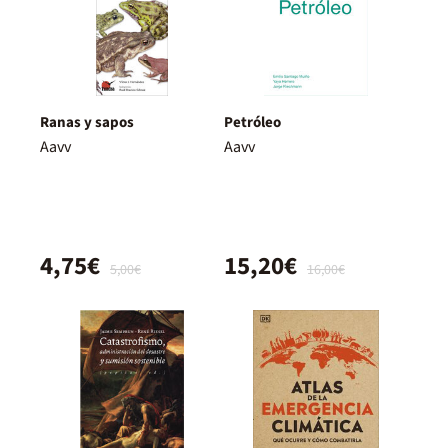
Ranas y sapos
Petróleo
Aavv
Aavv
4,75€
15,20€
5,00€
16,00€