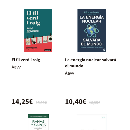
El fil verd i roig
La energía nuclear salvará
el mundo
Aavv
Aavv
14,25€
10,40€
15,00€
10,95€