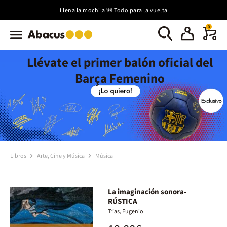
Llena la mochila 🎒 Todo para la vuelta
0
Llévate el primer balón oficial del
Barça Femenino
Libros
Arte, Cine y Música
Música
La imaginación sonora-
RÚSTICA
Trías, Eugenio