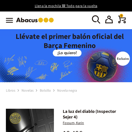
Llena la mochila 🎒 Todo para la vuelta
0
Llévate el primer balón oficial del
Barça Femenino
Libros
Novelas
Bolsillo
Novela negra
La luz del diablo (Inspector
Sejer 4)
Fossum, Karin