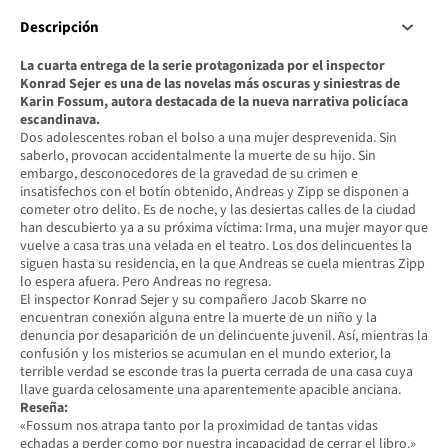
Descripción
La cuarta entrega de la serie protagonizada por el inspector
Konrad Sejer es una de las novelas más oscuras y siniestras de
Karin Fossum, autora destacada de la nueva narrativa policíaca
escandinava.
Dos adolescentes roban el bolso a una mujer desprevenida. Sin
saberlo, provocan accidentalmente la muerte de su hijo. Sin
embargo, desconocedores de la gravedad de su crimen e
insatisfechos con el botín obtenido, Andreas y Zipp se disponen a
cometer otro delito. Es de noche, y las desiertas calles de la ciudad
han descubierto ya a su próxima víctima: Irma, una mujer mayor que
vuelve a casa tras una velada en el teatro. Los dos delincuentes la
siguen hasta su residencia, en la que Andreas se cuela mientras Zipp
lo espera afuera. Pero Andreas no regresa.
El inspector Konrad Sejer y su compañero Jacob Skarre no
encuentran conexión alguna entre la muerte de un niño y la
denuncia por desaparición de un delincuente juvenil. Así, mientras la
confusión y los misterios se acumulan en el mundo exterior, la
terrible verdad se esconde tras la puerta cerrada de una casa cuya
llave guarda celosamente una aparentemente apacible anciana.
Reseña:
«Fossum nos atrapa tanto por la proximidad de tantas vidas
echadas a perder como por nuestra incapacidad de cerrar el libro.»