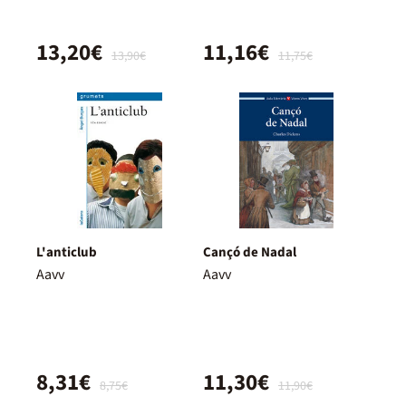
13,20€
11,16€
13,90€
11,75€
L'anticlub
Cançó de Nadal
Aavv
Aavv
8,31€
11,30€
8,75€
11,90€