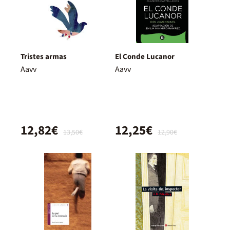
Tristes armas
El Conde Lucanor
Aavv
Aavv
12,82€
12,25€
13,50€
12,90€