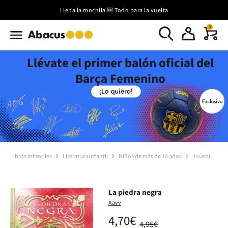
Llena la mochila 🎒 Todo para la vuelta
0
Llévate el primer balón oficial del
Barça Femenino
Libros Infantiles
Literatura infantil
Niños de más de 10 años
Juvenil
La piedra negra
Aavv
4,70€
4,95€