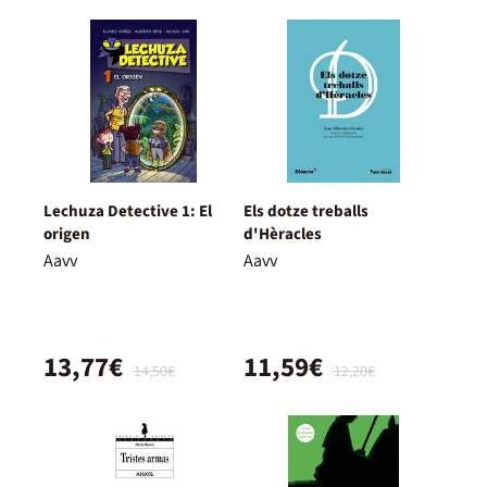
Lechuza Detective 1: El
Els dotze treballs
origen
d'Hèracles
Aavv
Aavv
13,77€
11,59€
14,50€
12,20€