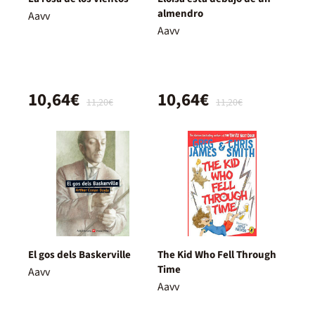
almendro
Aavv
Aavv
10,64€
10,64€
11,20€
11,20€
El gos dels Baskerville
The Kid Who Fell Through
Time
Aavv
Aavv