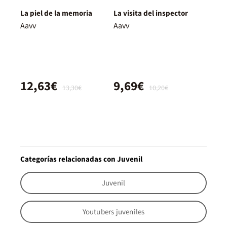
La piel de la memoria
La visita del inspector
Aavv
Aavv
12,63€
9,69€
13,30€
10,20€
Categorías relacionadas con Juvenil
Juvenil
Youtubers juveniles