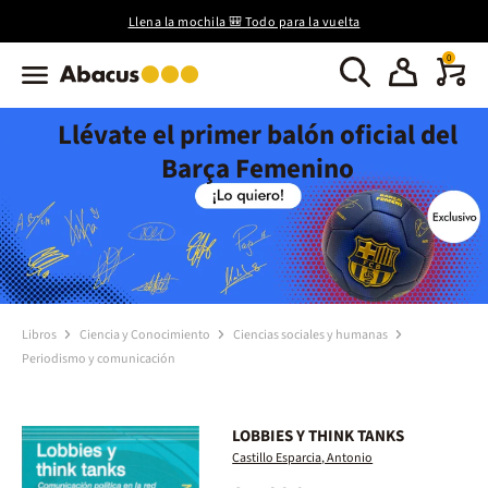
Llena la mochila 🎒 Todo para la vuelta
0
Llévate el primer balón oficial del
Barça Femenino
Libros
Ciencia y Conocimiento
Ciencias sociales y humanas
Periodismo y comunicación
LOBBIES Y THINK TANKS
Castillo Esparcia, Antonio