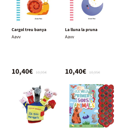
Cargol treu banya
La lluna la pruna
Aavv
Aavv
10,40€
10,40€
10,95€
10,95€