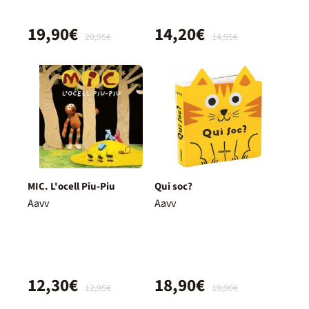
19,90€
14,20€
20,95€
14,95€
MIC. L'ocell Piu-Piu
Qui soc?
Aavv
Aavv
12,30€
18,90€
12,95€
19,90€