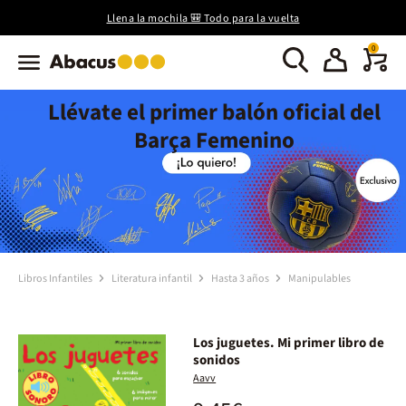
Llena la mochila 🎒 Todo para la vuelta
0
Llévate el primer balón oficial del
Barça Femenino
Libros Infantiles
Literatura infantil
Hasta 3 años
Manipulables
Los juguetes. Mi primer libro de
sonidos
Aavv