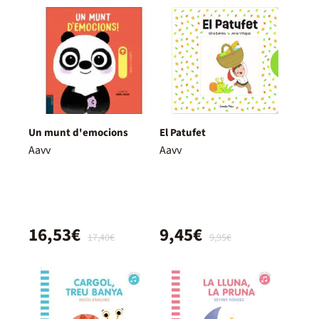
Un munt d'emocions
El Patufet
Aavv
Aavv
16,53€
9,45€
17,40€
9,95€