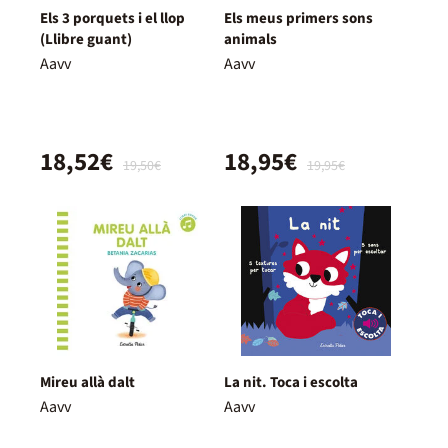
Els 3 porquets i el llop
Els meus primers sons
(Llibre guant)
animals
Aavv
Aavv
18,52€
18,95€
19,50€
19,95€
Mireu allà dalt
La nit. Toca i escolta
Aavv
Aavv