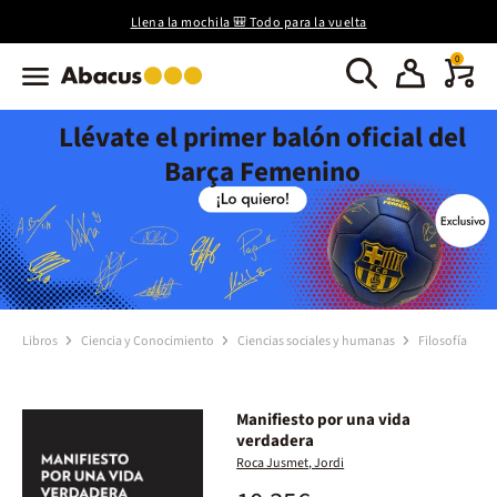
Llena la mochila 🎒 Todo para la vuelta
0
Llévate el primer balón oficial del
Barça Femenino
Libros
Ciencia y Conocimiento
Ciencias sociales y humanas
Filosofía
Manifiesto por una vida
verdadera
Roca Jusmet, Jordi