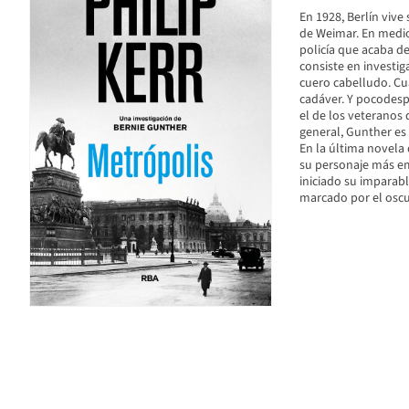
En 1928, Berlín vive
de Weimar. En medio
policía que acaba d
consiste en investig
cuero cabelludo. C
cadáver. Y pocodespu
el de los veteranos 
general, Gunther es
En la última novela 
su personaje más em
iniciado su imparab
marcado por el oscu