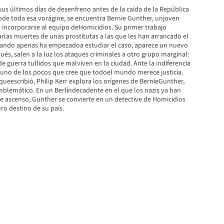
 sus últimos días de desenfreno antes de la caída de la República
de toda esa vorágine, se encuentra Bernie Gunther, unjoven
e incorporarse al equipo deHomicidios. Su primer trabajo
arlas muertes de unas prostitutas a las que les han arrancado el
uando apenas ha empezadoa estudiar el caso, aparece un nuevo
és, salen a la luz los ataques criminales a otro grupo marginal:
de guerra tullidos que malviven en la ciudad. Ante la indiferencia
 uno de los pocos que cree que todoel mundo merece justicia.
queescribió, Philip Kerr explora los orígenes de BernieGunther,
blemático. En un Berlíndecadente en el que los nazis ya han
le ascenso, Gunther se convierte en un detective de Homicidios
ro destino de su país.