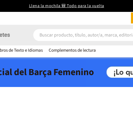
Llena la mochila 🎒 Todo para la vuelta
etes
ibros de Texto e Idiomas
Complementos de lectura
icial del Barça Femenino