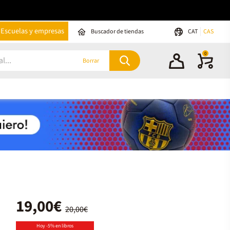
Escuelas y empresas
Buscador de tiendas
CAT
CAS
0
Borrar
19,00€
20,00€
Hoy -5% en libros