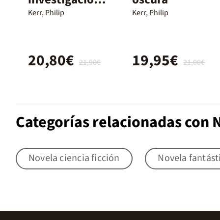
filosófica
Kerr, Philip
Kerr, Philip
20,80€
19,95€
21,90€
21,00€
Categorías relacionadas con 
Novela ciencia ficción
Novela fantást