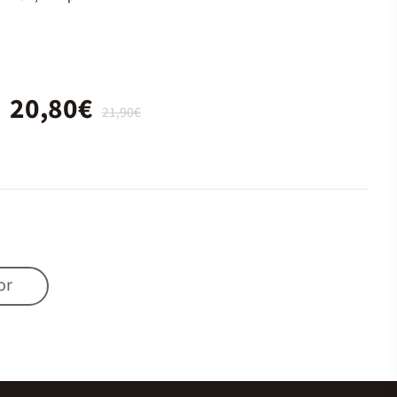
20,80€
21,90€
or