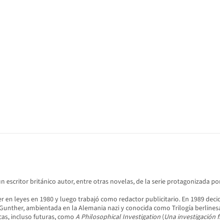
un escritor británico autor, entre otras novelas, de la serie protagonizada p
 en leyes en 1980 y luego trabajó como redactor publicitario. En 1989 decid
rnie Gunther, ambientada en la Alemania nazi y conocida como Trilogía berline
cas, incluso futuras, como
A Philosophical Investigation
(
Una investigación f