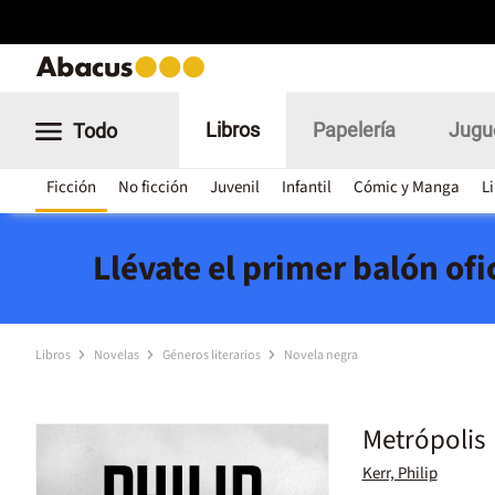
Libros
Papelería
Jugu
Todo
Ficción
No ficción
Juvenil
Infantil
Cómic y Manga
L
Llévate el primer balón of
Libros
Novelas
Géneros literarios
Novela negra
Metrópolis
Kerr, Philip