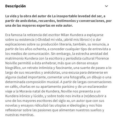
Descripción
La vida y la obra del autor de La insoportable levedad del ser, a
partir de anécdotas, recuerdos, testimonios y conversaciones, por
una de las mayores expertas en este autor.
Era famosa la reticencia del escritor Milan Kundera a explayarse
sobre su existencia («Olvidad mi vida, ¡abrid mis libros!») o dar
explicaciones sobre su producción literaria, también, su renuncia, a
partir de los años ochenta, a conceder cualquier tipo de entrevista a
los medios de comunicación. Sin embargo, la estrecha amistad del
matrimonio Kundera con la escritora y periodista cultural Florence
Noiville permitió a ésta enhebrar, más que un denso ensayo
biográfico, un retrato intimista y fascinante, una suerte de paseo a lo
largo de sus recuerdos y anécdotas, una excusa para detenerse en
alguna ciudad importante, comentar una fotografía, un dibujo o una
determinada composición musical. A partir de largas conversaciones
en cafés, charlas en su apartamento parisino y de un esclarecedor
viaje a la Moravia natal de Kundera, Noville nos presenta a un
Kundera irónico y lúcido, y sobre todo nos invita a (re)descubrir a
uno de los mayores escritores del siglo xx, un autor que con sus
novelas y ensayos ridiculizó las utopías e ideologías y nos hizo
reflexionar sobre las pasiones que alimentan nuestros sueños y
nuestras mentiras.