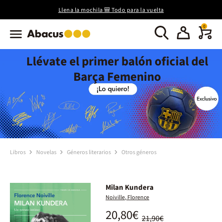
Llena la mochila 🎒 Todo para la vuelta
0
Llévate el primer balón oficial del
Barça Femenino
Libros
Novelas
Géneros literarios
Otros géneros
Milan Kundera
Noiville, Florence
20,80€
21,90€