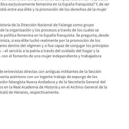
olítica exclusivamente femenina en la España franquista? Y, de ser
xistió entre esa élite y la promoción de los derechos de la mujer
historia de la Dirección Nacional de Falange como grupo
de la organización y los procesos a través de los cuales se
e política femenina en la España franquista. Se pregunta, desde
nista, si esa élite luchó realmente por la promoción de los
res dentro del régimen y si fue capaz de conjugar los principios
 —el servicio a la patria a través del cuidado del hogar y la
s— con el fomento de una mujer independiente y trabajadora
de entrevistas directas con antiguas militantes de la Sección
cuenta asimismo con un ingente trabajo de expurgo de los
ación falangista Nueva Andadura y de la Secretaría General del
 en la Real Academia de Historia y en el Archivo General de la
lcalá de Henares, respectivamente.