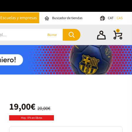
Escuelas y empresas
Buscador de tiendas
CAT
CAS
0
Borrar
19,00€
20,00€
Hoy -5% en libros