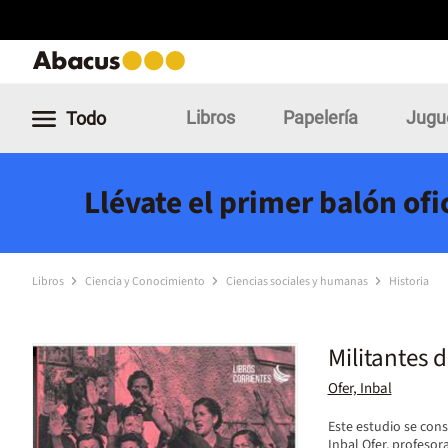
Libros
Papelería
Jugu
Todo
Llévate el primer balón of
Libros
Ciencia y Conocimiento
Ciencias sociales y humanas
Historia
Militantes d
Ofer, Inbal
Este estudio se cons
Inbal Ofer, profeso