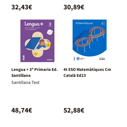
32,43€
30,89€
Lengua + 3º Primaria Ed.
4t ESO Matemàtiques Cm
Santillana
Català Ed23
Santillana Text
48,74€
52,88€