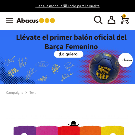
Llena la mochila 🎒 Todo para la vuelta
0
Llévate el primer balón oficial del
Barça Femenino
Campaigns
Text