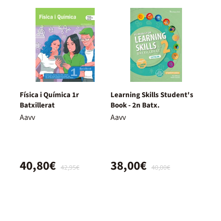
Física i Química 1r
Learning Skills Student's
Batxillerat
Book - 2n Batx.
Aavv
Aavv
40,80€
38,00€
42,95€
40,00€