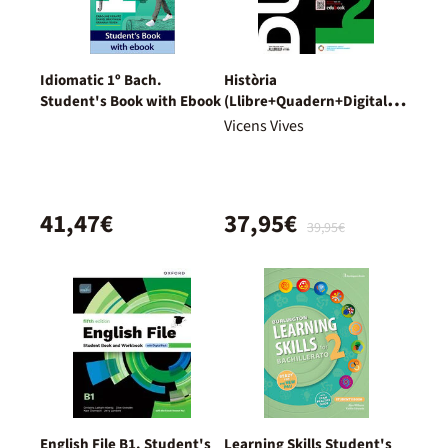
Idiomatic 1º Bach.
Història
Student's Book with Ebook
(Llibre+Quadern+Digital)
Dual
Vicens Vives
41,47€
37,95€
39,95€
English File B1. Student's
Learning Skills Student's