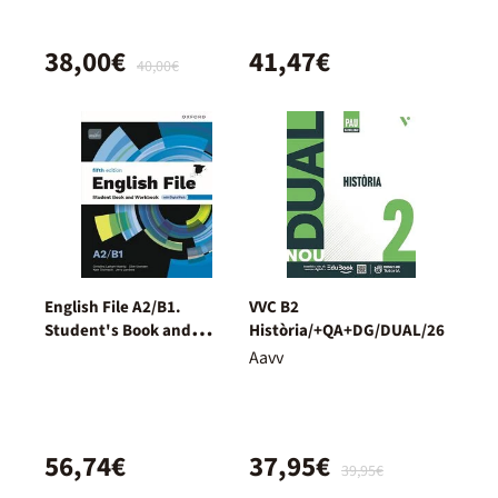
38,00€
41,47€
40,00€
English File A2/B1.
VVC B2
Student's Book and
Història/+QA+DG/DUAL/26
Workbook + Digital
Aavv
(Without Key Pack)
56,74€
37,95€
39,95€