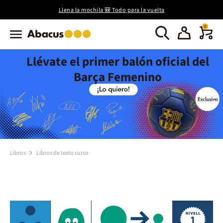
Llena la mochila 🎒 Todo para la vuelta
0
Llévate el primer balón oficial del
Barça Femenino
Libros
Libros de texto curso