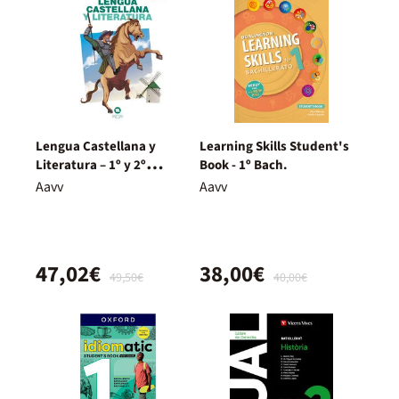
Lengua Castellana y
Learning Skills Student's
Literatura – 1º y 2º
Book - 1º Bach.
Bachillerato – Nuevo
Aavv
Aavv
Proyecto Delfos
47,02€
38,00€
49,50€
40,00€