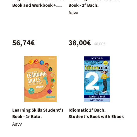
Book and Workbook +
Book - 2º Bach.
Digital (With Key Pack)
Aavv
56,74€
38,00€
40,00€
Learning Skills Student's
Idiomatic 2º Bach.
Book - 1r Batx.
Student's Book with Ebook
Aavv