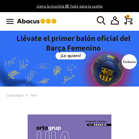
Llena la mochila 🎒 Todo para la vuelta
0
Llévate el primer balón oficial del
Barça Femenino
Campaigns
Text