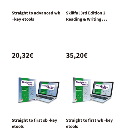
Straight to advanced wb
Skillful 3rd Edition 2
+key etools
Reading & Writing
Student's Book con acceso
a la versión digital
20,32€
35,20€
Straight to first sb -key
Straight to first wb -key
etools
etools