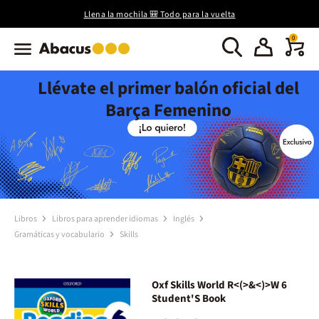
Llena la mochila 🎒 Todo para la vuelta
0
Llévate el primer balón oficial del
Barça Femenino
Libros
Libros para aprender idiomas
Inglés
Gramáticas y vocabulario
Skills
Oxf Skills World R<(>&<)>W 6
Student'S Book