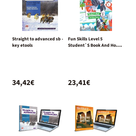
Straight to advanced sb -
Fun Skills Level 5
key etools
Student`S Book And Home
Booklet With Online
Activities
34,42€
23,41€