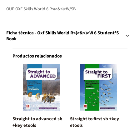
OUP OXF Skills World 6 R<(>&<)>W/SB
Ficha técnica - Oxf Skills World R<(>&<)>W 6 Student'S
Book
Productos relacionados
Straight to advanced sb
Straight to first sb +key
+key etools
etools