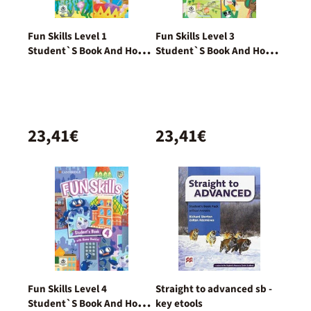
Fun Skills Level 1
Fun Skills Level 3
Student`S Book And Home
Student`S Book And Home
Booklet With Online
Booklet With Online
Activities
Activities
23,41€
23,41€
Fun Skills Level 4
Straight to advanced sb -
Student`S Book And Home
key etools