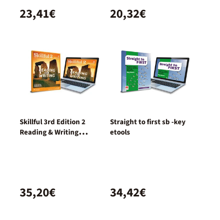
23,41€
20,32€
Skillful 3rd Edition 2
Straight to first sb -key
Reading & Writing
etools
Student's Book con acceso
a la versión digital
35,20€
34,42€