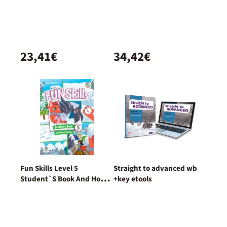
Booklet With Online
Activities
23,41€
34,42€
Fun Skills Level 5
Straight to advanced wb
Student`S Book And Home
+key etools
Booklet With Online
Activities