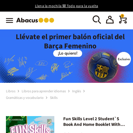
Llena la mochila 🎒 Todo para la vuelta
0
Llévate el primer balón oficial del
Barça Femenino
Libros
Libros para aprender idiomas
Inglés
Gramáticas y vocabulario
Skills
Fun Skills Level 2 Student`S
Book And Home Booklet With
Online Activities