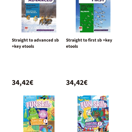
Straight to advanced sb
Straight to first sb +key
+key etools
etools
34,42€
34,42€