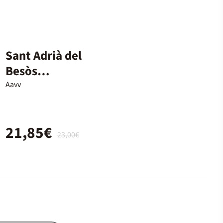
Sant Adrià del
Besòs
desaparegut
Aavv
21,85€
23,00€