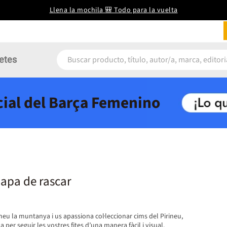
Llena la mochila 🎒 Todo para la vuelta
etes
icial del Barça Femenino
Mapa de rascar
meu la muntanya i us apassiona col·leccionar cims del Pirineu,
 per seguir les vostres fites d’una manera fàcil i visual.