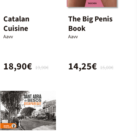
Catalan
The Big Penis
Cuisine
Book
Aavv
Aavv
18,90€
14,25€
19,90€
15,00€