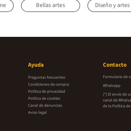
ine
Bellas artes
Diseño y artes
Ayuda
Contacto
Formulario de 
Preguntas frecuentes
Condiciones de compra
Whatsapp
Política de privacidad
(*) El envío de 
Política de cookies
canal de Whatsa
Canal de denuncias
de la
Política de
Aviso legal