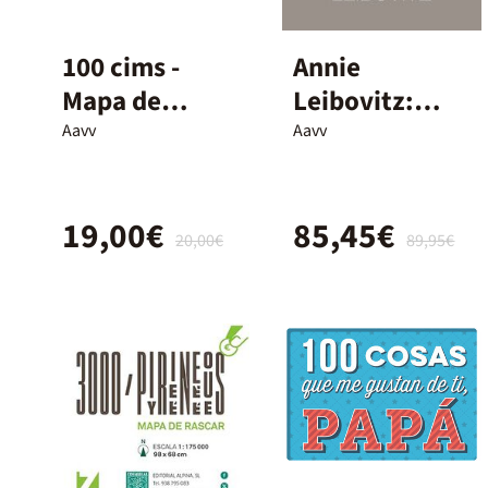
100 cims -
Annie
Mapa de
Leibovitz:
rascar
Women
Aavv
Aavv
19,00€
85,45€
20,00€
89,95€