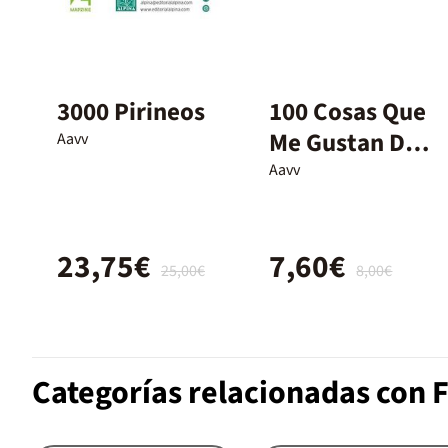
3000 Pirineos
100 Cosas Que
Me Gustan De
Aavv
Ti, Papá
Aavv
23,75€
7,60€
25,00€
8,00€
Categorías relacionadas con F