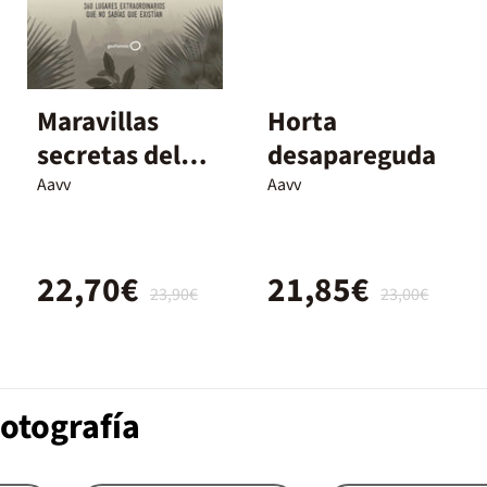
Maravillas
Horta
secretas del
desapareguda
mundo
Aavv
Aavv
22,70€
21,85€
23,90€
23,00€
otografía