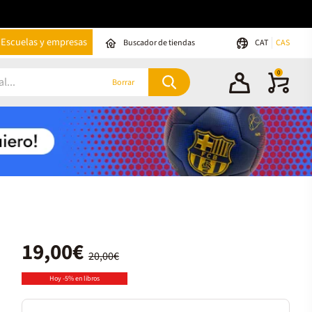
Escuelas y empresas
Buscador de tiendas
CAT
CAS
0
Borrar
19,00€
20,00€
Hoy -5% en libros