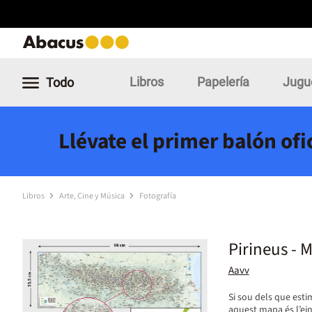
Libros
Papelería
Jugu
Todo
Llévate el primer balón of
Libros
Arte, Cine y Música
Fotografía
Pirineus - 
Aavv
Si sou dels que esti
aquest mapa és l’eina