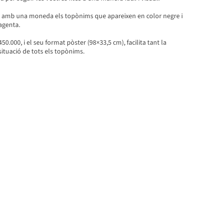
 amb una moneda els topònims que apareixen en color negre i
agenta.
50.000, i el seu format pòster (98×33,5 cm), facilita tant la
situació de tots els topònims.