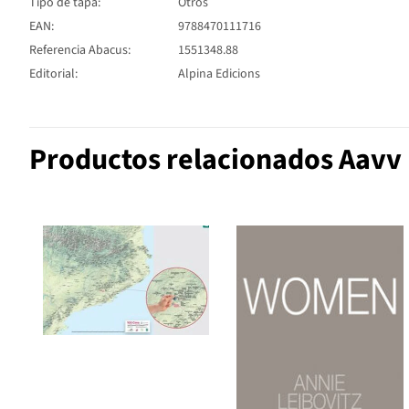
Tipo de tapa:
Otros
EAN:
9788470111716
Referencia Abacus:
1551348.88
Editorial:
Alpina Edicions
Productos relacionados Aavv