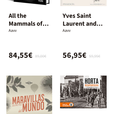
All the
Yves Saint
Mammals of
Laurent and
the World
photography
Aavv
Aavv
84,55€
56,95€
89,00€
59,95€