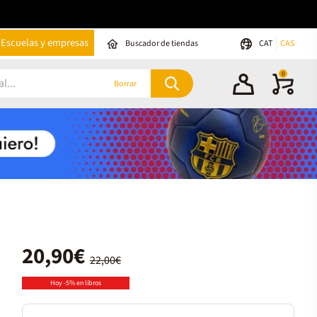
Escuelas y empresas
Buscador de tiendas
CAT
CAS
0
Borrar
20,90€
22,00€
Hoy -5% en libros