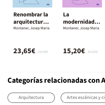
Renombrar la
La
arquitectura
modernidad
en su
superada
Montaner, Josep Maria
Montaner, Josep Maria
evolución
técnica,
23,65€
15,20€
formal y ética
24,90€
16,00€
Categorías relacionadas con 
Arquitectura
Artes escénicas y c