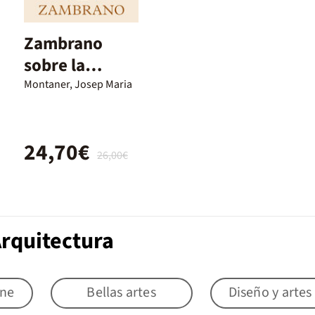
Zambrano
sobre la
arquitectura
Montaner, Josep Maria
24,70€
26,00€
Arquitectura
ine
Bellas artes
Diseño y artes