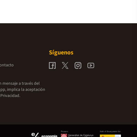
Síguenos
contacto
un mensaje a través del
pp, implica la aceptación
 Privacidad.
Promou:
Amb el finançament de: