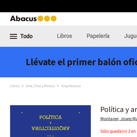
Libros
Papelería
Jugu
Todo
Llévate el primer balón of
Libros
Arte, Cine y Música
Arquitectura
Política y a
Montaner, Josep M
Sólo queda(n)
2
en 