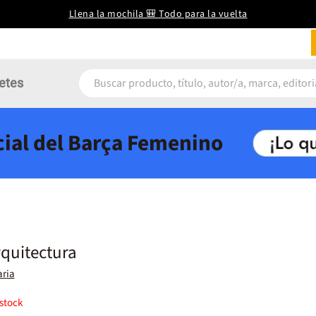
Llena la mochila 🎒 Todo para la vuelta
etes
icial del Barça Femenino
rquitectura
aria
stock