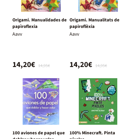
Origami. Manualidades de
Origami. Manualitats de
papìroflexia
papiroflèxia
Aavv
Aavv
14,20€
14,20€
14,95€
14,95€
100 aviones de papel que
100% Minecraft. Pinta