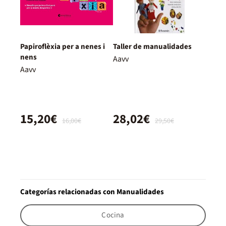
Papiroflèxia per a nenes i
Taller de manualidades
nens
Aavv
Aavv
15,20€
28,02€
16,00€
29,50€
Categorías relacionadas con Manualidades
Cocina