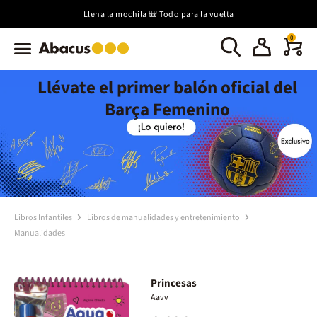
Llena la mochila 🎒 Todo para la vuelta
0
Llévate el primer balón oficial del
Barça Femenino
Libros Infantiles
Libros de manualidades y entretenimiento
Manualidades
Princesas
Aavv