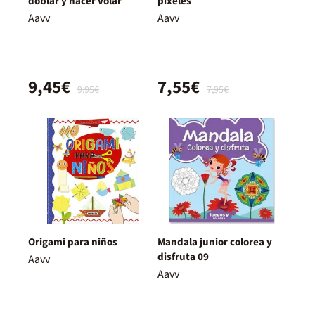
doblar y hacer volar
píxeles
Aavv
Aavv
9,45€
7,55€
9,95€
7,95€
Origami para niños
Mandala junior colorea y
disfruta 09
Aavv
Aavv