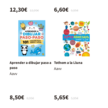
12,30€
6,60€
12,95€
6,95€
Aprender a dibujar paso a
Tothom a la Lluna
paso
Aavv
Aavv
8,50€
5,65€
8,95€
5,95€