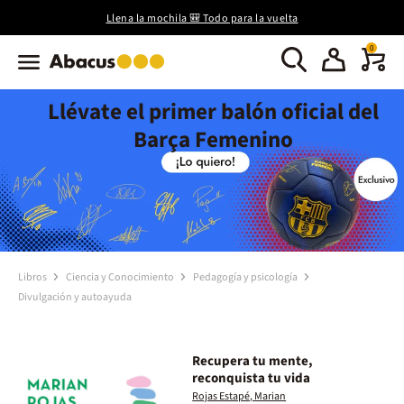
Llena la mochila 🎒 Todo para la vuelta
0
Llévate el primer balón oficial del
Barça Femenino
Libros
Ciencia y Conocimiento
Pedagogía y psicología
Divulgación y autoayuda
Recupera tu mente,
reconquista tu vida
Rojas Estapé, Marian