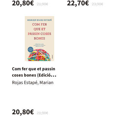
20,80€
22,70€
21,90€
23,90€
Com fer que et passin
coses bones (Edició
especial)
Rojas Estapé, Marian
20,80€
21,90€