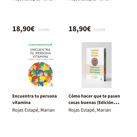
18,90€
18,90€
19,90€
19,90€
Encuentra tu persona
Cómo hacer que te pasen
vitamina
cosas buenas (Edición
especial)
Rojas Estapé, Marian
Rojas Estapé, Marian