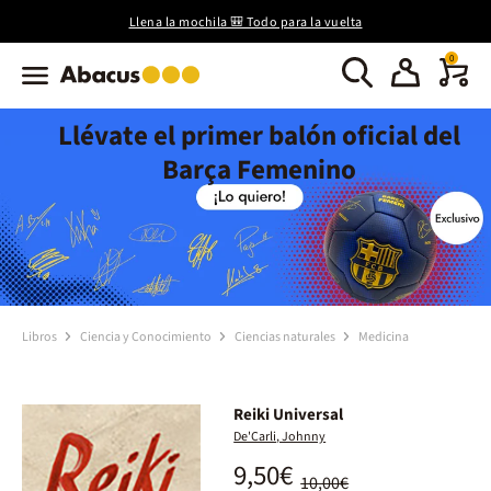
Llena la mochila 🎒 Todo para la vuelta
0
Llévate el primer balón oficial del
Barça Femenino
Libros
Ciencia y Conocimiento
Ciencias naturales
Medicina
Reiki Universal
De'Carli, Johnny
9,50€
10,00€