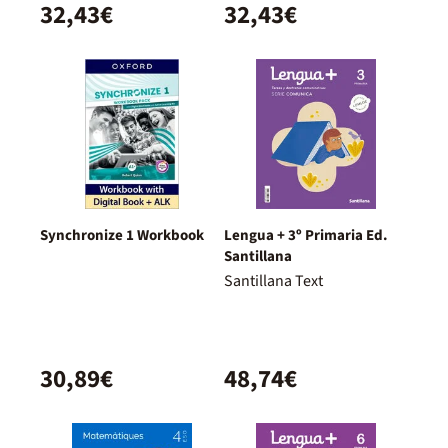
32,43€
32,43€
Synchronize 1 Workbook
Lengua + 3º Primaria Ed.
Santillana
Santillana Text
30,89€
48,74€