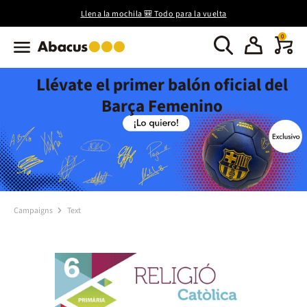
Llena la mochila 🎒 Todo para la vuelta
0
Llévate el primer balón oficial del
Barça Femenino
Campaigns
Text