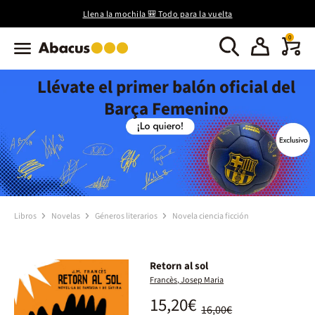
Llena la mochila 🎒 Todo para la vuelta
0
Llévate el primer balón oficial del
Barça Femenino
Libros
Novelas
Géneros literarios
Novela ciencia ficción
Retorn al sol
Francès, Josep Maria
15,20€
16,00€