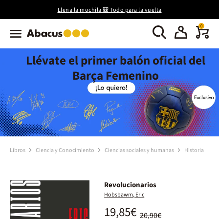
Llena la mochila 🎒 Todo para la vuelta
0
Llévate el primer balón oficial del
Barça Femenino
Libros
Ciencia y Conocimiento
Ciencias sociales y humanas
Historia
Revolucionarios
Hobsbawm, Eric
19,85€
20,90€