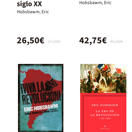
siglo XX
Hobsbawm, Eric
Hobsbawm, Eric
26,50€
42,75€
27,90€
45,00€