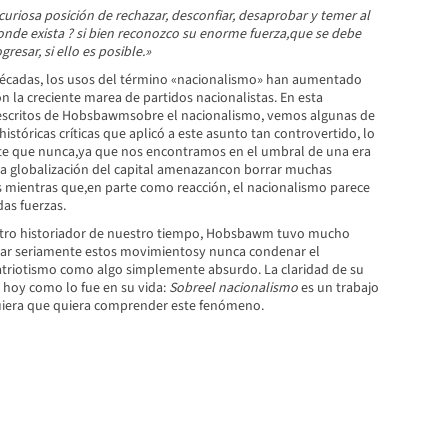
curiosa posición de rechazar, desconfiar, desaprobar y temer al
onde exista ? si bien reconozco su enorme fuerza,que se debe
resar, si ello es posible.»
décadas, los usos del término «nacionalismo» han aumentado
 la creciente marea de partidos nacionalistas. En esta
 escritos de Hobsbawmsobre el nacionalismo, vemos algunas de
históricas críticas que aplicó a este asunto tan controvertido, lo
te que nunca,ya que nos encontramos en el umbral de una era
 la globalización del capital amenazancon borrar muchas
s mientras que,en parte como reacción, el nacionalismo parece
as fuerzas.
otro historiador de nuestro tiempo, Hobsbawm tuvo mucho
rar seriamente estos movimientosy nunca condenar el
atriotismo como algo simplemente absurdo. La claridad de su
al hoy como lo fue en su vida:
Sobreel nacionalismo
es un trabajo
uiera que quiera comprender este fenómeno.