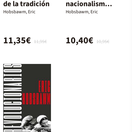
de la tradición
nacionalismo
desde 1780
Hobsbawm, Eric
Hobsbawm, Eric
11,35€
10,40€
11,95€
10,95€