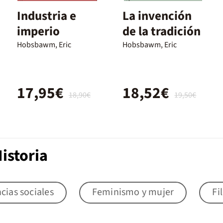
Industria e
La invención
imperio
de la tradición
Hobsbawm, Eric
Hobsbawm, Eric
17,95€
18,52€
18,90€
19,50€
istoria
cias sociales
Feminismo y mujer
Fi