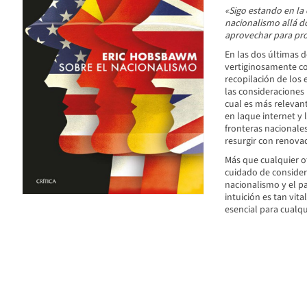
«Sigo estando en la 
nacionalismo allá d
aprovechar para prog
En las dos últimas 
vertiginosamente con
recopilación de los
las consideraciones 
cual es más relevan
en laque internet y
fronteras nacionale
resurgir con renovad
Más que cualquier 
cuidado de conside
nacionalismo y el p
intuición es tan vit
esencial para cualq