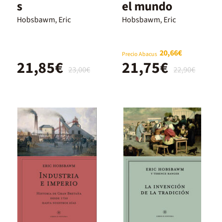
s
el mundo
Hobsbawm, Eric
Hobsbawm, Eric
20,66€
Precio Abacus
21,85€
21,75€
23,00€
22,90€