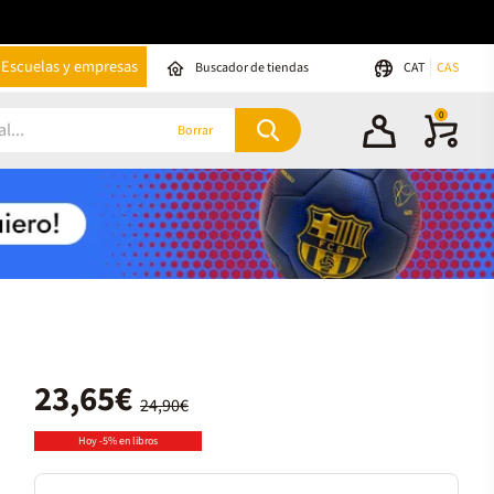
Escuelas y empresas
Buscador de tiendas
CAT
CAS
0
Borrar
23,65€
24,90€
Hoy -5% en libros