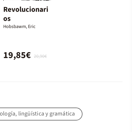
Revolucionari
os
Hobsbawm, Eric
19,85€
20,90€
lología, lingüística y gramática