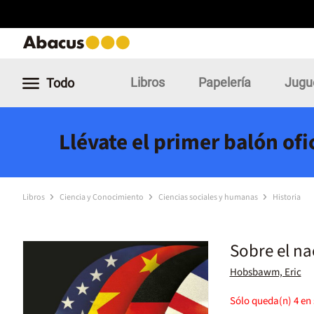
Libros
Papelería
Jugu
Todo
Llévate el primer balón of
Libros
Ciencia y Conocimiento
Ciencias sociales y humanas
Historia
Sobre el n
Hobsbawm, Eric
Sólo queda(n)
4
en 