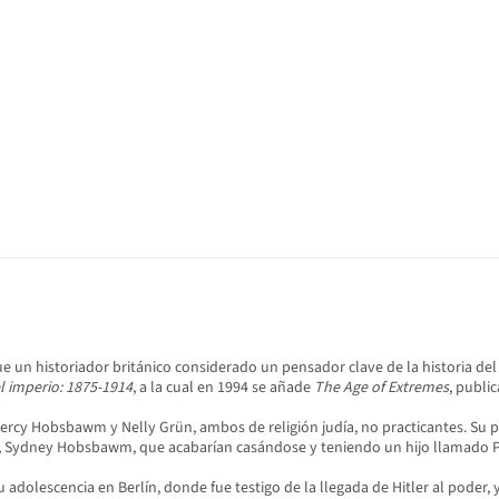
fue un historiador británico considerado un pensador clave de la historia del 
l imperio: 1875-1914
, a la cual en 1994 se añade
The Age of Extremes
, publ
 Percy Hobsbawm y Nelly Grün, ambos de religión judía, no practicantes. Su
o, Sydney Hobsbawm, que acabarían casándose y teniendo un hijo llamado Pet
 adolescencia en Berlín, donde fue testigo de la llegada de Hitler al poder