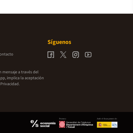
Síguenos
contacto
un mensaje a través del
pp, implica la aceptación
 Privacidad.
Promou:
Amb el finançament de: