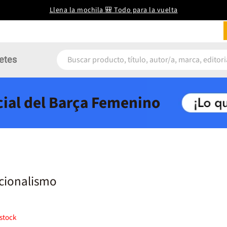
Llena la mochila 🎒 Todo para la vuelta
etes
icial del Barça Femenino
acionalismo
stock