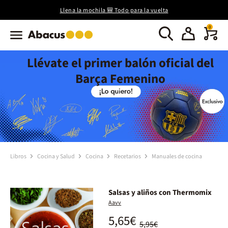
Llena la mochila 🎒 Todo para la vuelta
0
Llévate el primer balón oficial del
Barça Femenino
Libros
Cocina y Salud
Cocina
Recetarios
Manuales de cocina
Salsas y aliños con Thermomix
Aavv
5,65€
5,95€