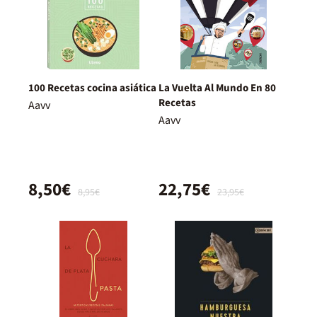
100 Recetas cocina asiática
La Vuelta Al Mundo En 80
Recetas
Aavv
Aavv
8,50€
22,75€
8,95€
23,95€