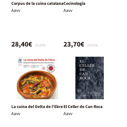
Corpus de la cuina catalana
Cocinología
Aavv
Aavv
28,40€
23,70€
29,90€
24,95€
La cuina del Delta de l'Ebre
El Celler de Can Roca
Aavv
Aavv