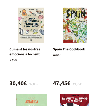
Cuinant les nostres
Spain The Cookbook
emocions a foc lent
Aavv
Aavv
30,40€
47,45€
32,00€
49,95€