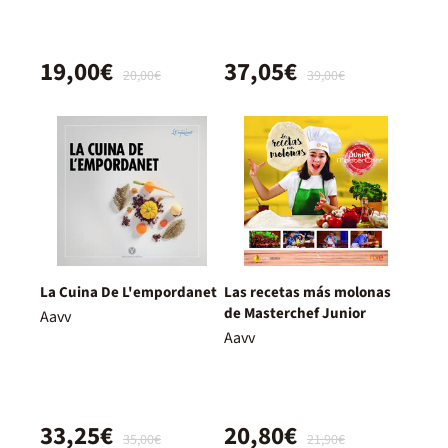
19,00€
37,05€
20,00€
39,00€
La Cuina De L'empordanet
Las recetas más molonas
de Masterchef Junior
Aavv
Aavv
33,25€
20,80€
35,00€
21,90€