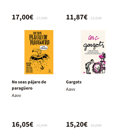
17,00€
11,87€
17,90€
12,50€
No seas pájaro de
Gargots
paragüero
Aavv
Aavv
16,05€
15,20€
16,90€
16,00€