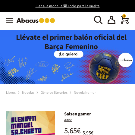
Llena la mochila 🎒 Todo para la vuelta
0
Llévate el primer balón oficial del
Barça Femenino
Libros
Novelas
Géneros literarios
Novela humor
Salseo gamer
Aavv
5,65€
5,95€