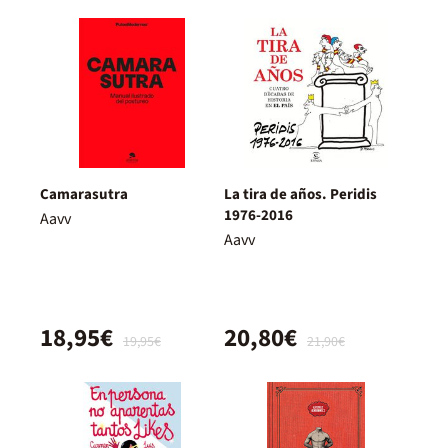
Camarasutra
La tira de años. Peridis
1976-2016
Aavv
Aavv
18,95€
20,80€
19,95€
21,90€