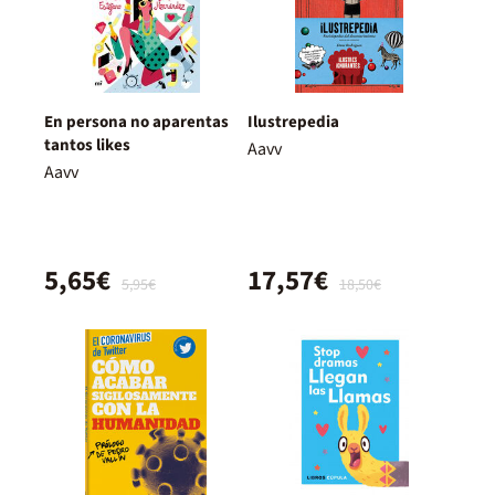
En persona no aparentas
Ilustrepedia
tantos likes
Aavv
Aavv
5,65€
17,57€
5,95€
18,50€