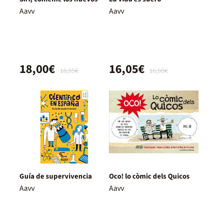
Aavv
Aavv
18,00€
16,05€
18,95€
16,90€
Guía de supervivencia
Oco! lo còmic dels Quicos
Aavv
Aavv