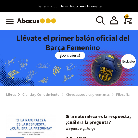
Llena la mochila 🎒 Todo para la vuelta
0
Llévate el primer balón oficial del
Barça Femenino
Libros
Ciencia y Conocimiento
Ciencias sociales y humanas
Filosofía
Si la naturaleza es la respuesta,
¿cuál era la pregunta?
Wagensberg, Jorge