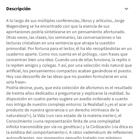
Descripción
A lo largo de sus múltiples conferencias, libros y artículos, Jorge
Wagensberg se ha encontrado con que la esencia de sus
aportaciones podría sintetizarse en un pensamiento afortunado.
Otras veces, las clases, los seminarios, las conversaciones o las
lecturas cristalizan en una sentencia que atrapa la cuestión
primordial. Por fortuna para el lector, él ha ido recopilándolas en un
cuaderno aparte. Como nos cuenta en el prólogo, «son frases que
concentran bien una idea. Cuando una de ellas funciona, la repito o
la repiten amigos y colegas. Y así, por una selección más natural que
artificial, los pensamientos compactos acaban ganándose el puesto.
Hoy casi desconfío de las ideas que no pueden formularse en una
sola frase».
Podría decirse, pues, que esta colección de aforismos es el resultado
de treinta años dedicados a preguntarse y explicarse la realidad. Su
disposición en cuatro partes sugiere un asedio ordenado a cuanto
nos intriga de nuestro complejo entorno: la Realidad («¿es el azar un
producto de nuestra ignorancia o un derecho intrínseco de la
naturaleza?»), la Vida («un raro estado de la materia inerte»), el
Conocimiento («una representación finita de una complejidad
infinita transmisible por vía no genética») y la Civilización («la ética es
la estética del comportamiento»). A ratos vademécum de reflexiones
autosuficientes, por momentos pequeño tratado con mínimos