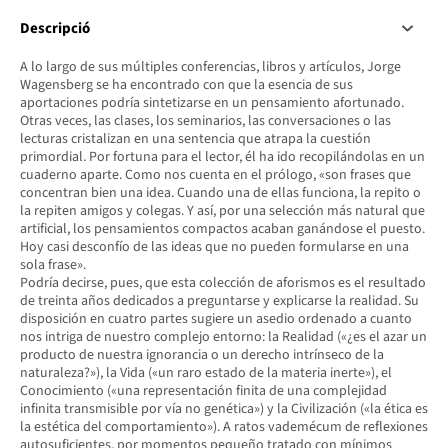
Descripció
A lo largo de sus múltiples conferencias, libros y artículos, Jorge
Wagensberg se ha encontrado con que la esencia de sus
aportaciones podría sintetizarse en un pensamiento afortunado.
Otras veces, las clases, los seminarios, las conversaciones o las
lecturas cristalizan en una sentencia que atrapa la cuestión
primordial. Por fortuna para el lector, él ha ido recopilándolas en un
cuaderno aparte. Como nos cuenta en el prólogo, «son frases que
concentran bien una idea. Cuando una de ellas funciona, la repito o
la repiten amigos y colegas. Y así, por una selección más natural que
artificial, los pensamientos compactos acaban ganándose el puesto.
Hoy casi desconfío de las ideas que no pueden formularse en una
sola frase».
Podría decirse, pues, que esta colección de aforismos es el resultado
de treinta años dedicados a preguntarse y explicarse la realidad. Su
disposición en cuatro partes sugiere un asedio ordenado a cuanto
nos intriga de nuestro complejo entorno: la Realidad («¿es el azar un
producto de nuestra ignorancia o un derecho intrínseco de la
naturaleza?»), la Vida («un raro estado de la materia inerte»), el
Conocimiento («una representación finita de una complejidad
infinita transmisible por vía no genética») y la Civilización («la ética es
la estética del comportamiento»). A ratos vademécum de reflexiones
autosuficientes, por momentos pequeño tratado con mínimos