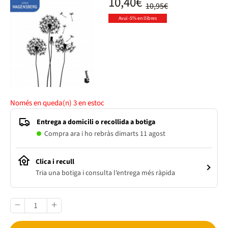
10,40€
10,95€
Avui -5% en llibres
Només en queda(n)
3
en estoc
Entrega a domicili o recollida a botiga
Compra ara i ho rebràs dimarts 11 agost
Clica i recull
Tria una botiga i consulta l’entrega més ràpida