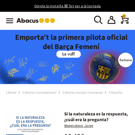
Omple la motxilla 🎒 Tot per a la tornada
0
Emporta’t la primera pilota oficial
del Barça Femení
Llibres
Ciència i Coneixement
Ciències socials i humanes
Filosofia
Si la naturaleza es la respuesta,
¿cuál era la pregunta?
Wagensberg, Jorge