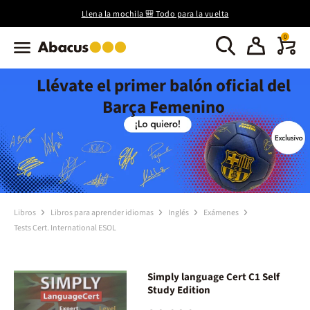
Llena la mochila 🎒 Todo para la vuelta
0
Llévate el primer balón oficial del
Barça Femenino
Libros
Libros para aprender idiomas
Inglés
Exámenes
Tests Cert. International ESOL
Simply language Cert C1 Self
Study Edition