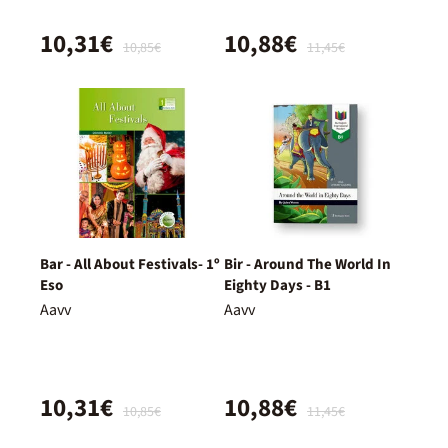
10,31€
10,88€
10,85€
11,45€
Bar - All About Festivals- 1º
Bir - Around The World In
Eso
Eighty Days - B1
Aavv
Aavv
10,31€
10,88€
10,85€
11,45€