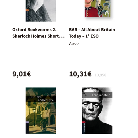
Oxford Bookworms 2.
BAR – All About Britain
Sherlock Holmes Short
Today – 1º ESO
Stories MP3 Pack
Aavv
9,01€
10,31€
10,85€