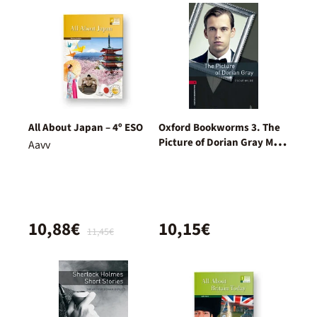
All About Japan – 4º ESO
Oxford Bookworms 3. The
Picture of Dorian Gray MP3
Aavv
Pack
10,88€
10,15€
11,45€