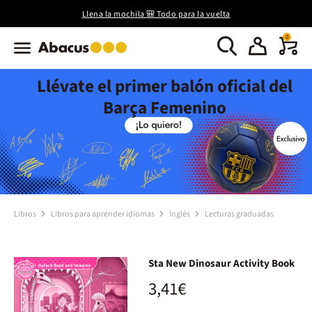
Llena la mochila 🎒 Todo para la vuelta
0
Llévate el primer balón oficial del
Barça Femenino
Libros
Libros para aprender idiomas
Inglés
Lecturas graduadas
Sta New Dinosaur Activity Book
3,41€