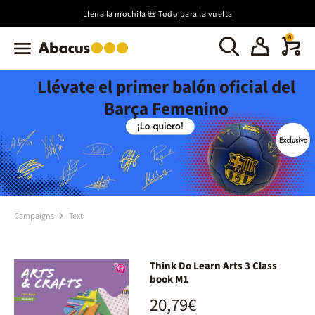
Llena la mochila 🎒 Todo para la vuelta
0
Llévate el primer balón oficial del
Barça Femenino
Campaigns
Text
Think Do Learn Arts 3 Class
book M1
20,79€