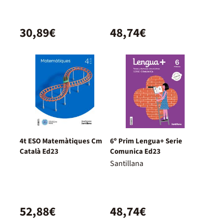
30,89€
48,74€
4t ESO Matemàtiques Cm
6º Prim Lengua+ Serie
Català Ed23
Comunica Ed23
Santillana
52,88€
48,74€