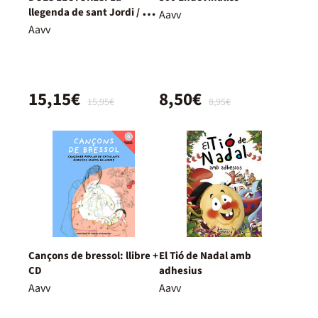
llegenda de sant Jordi / La
Aavv
llegenda de la princesa
Aavv
15,15€
8,50€
15,95€
8,95€
Cançons de bressol: llibre +
El Tió de Nadal amb
CD
adhesius
Aavv
Aavv