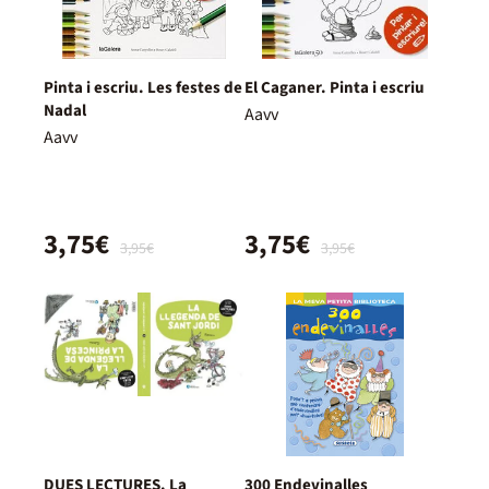
Pinta i escriu. Les festes de
El Caganer. Pinta i escriu
Nadal
Aavv
Aavv
3,75€
3,75€
3,95€
3,95€
DUES LECTURES. La
300 Endevinalles