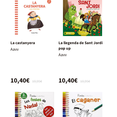
La castanyera
La llegenda de Sant Jordi
pop up
Aavv
Aavv
10,40€
10,40€
10,95€
10,95€