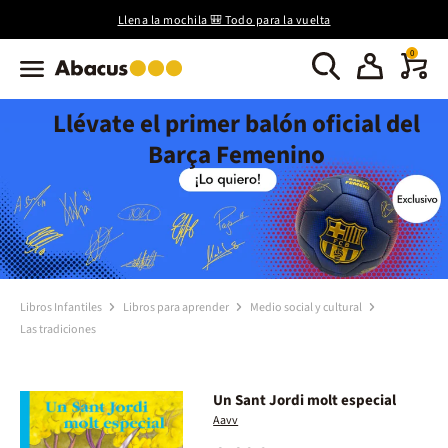
Llena la mochila 🎒 Todo para la vuelta
0
Llévate el primer balón oficial del
Barça Femenino
Libros Infantiles
Libros para aprender
Medio social y cultural
Las tradiciones
Un Sant Jordi molt especial
Aavv