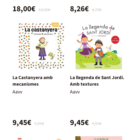
18,00€
8,26€
18,95€
8,70€
La Castanyera amb
La llegenda de Sant Jordi.
mecanismes
Amb textures
Aavv
Aavv
9,45€
9,45€
9,95€
9,95€