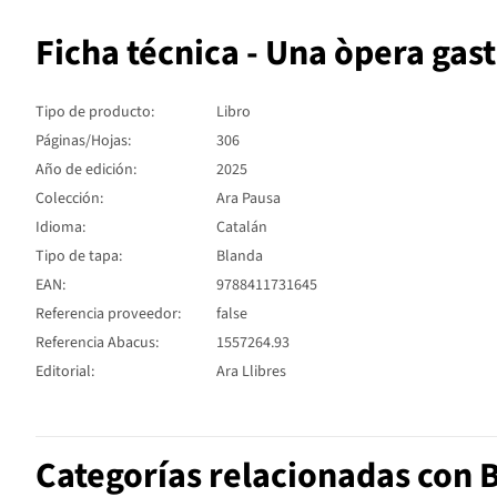
Ficha técnica - Una òpera ga
Tipo de producto:
Libro
Páginas/Hojas:
306
Año de edición:
2025
Colección:
Ara Pausa
Idioma:
Catalán
Tipo de tapa:
Blanda
EAN:
9788411731645
Referencia proveedor:
false
Referencia Abacus:
1557264.93
Editorial:
Ara Llibres
Categorías relacionadas con B