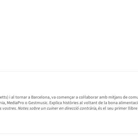
tts) i al tornar a Barcelona, va començar a col·laborar amb mitjans de comu
ia, MediaPro o Gestmusic. Explica històries al voltant de la bona alimentaci
 vostres. Notes sobre un cuiner en direcció contrària
, és el seu primer llibr