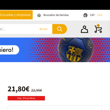
Escuelas y empresas
Buscador de tiendas
CAT
CAS
0
Borrar
21,80€
22,95€
Hoy -5% en libros