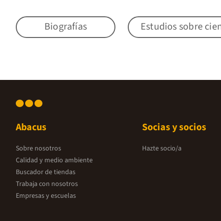
Biografías
Estudios sobre cien
Abacus
Socias y socios
Sobre nosotros
Hazte socio/a
Calidad y medio ambiente
Buscador de tiendas
Trabaja con nosotros
Empresas y escuelas