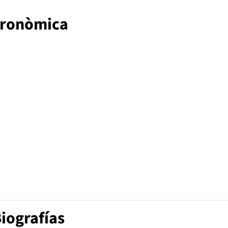
stronòmica
iografías