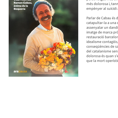
més dolorosa i, tan
empènyer al suïcidi 
Parlar de Cabau és d
catapultar-la a una
assenyalar un dandi i
imatge de marca pròp
restauració barcelon
idealisme contagiós,
conseqüències de sab
del catalanisme sens
dolorosa és quan s'es
que la mort operístic