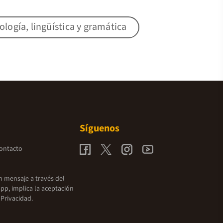
lología, lingüística y gramática
Síguenos
contacto
un mensaje a través del
pp, implica la aceptación
 Privacidad.