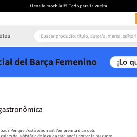
Llena la mochila 🎒 Todo para la vuelta
etes
icial del Barça Femenino
gastronòmica
bau? Per què s'està esborrant l'empremta d'un dels
ulars de la història de la cuina catalana? I potser la pregunta