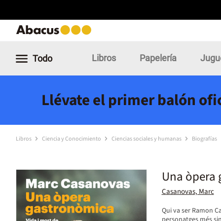
Libros
Papelería
Jugu
Todo
Llévate el primer balón of
Libros
Ciencia y Conocimiento
Ciencias sociales y humanas
Biografías
Una òpera 
Casanovas, Marc
Qui va ser Ramon Ca
personatges més sing