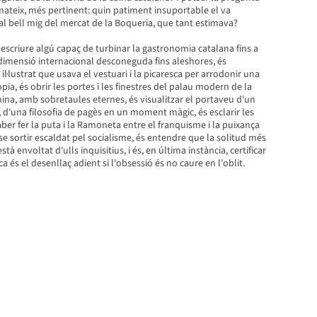
mateix, més pertinent: quin patiment insuportable el va
al bell mig del mercat de la Boqueria, que tant estimava?
escriure algú capaç de turbinar la gastronomia catalana fins a
 dimensió internacional desconeguda fins aleshores, és
l·lustrat que usava el vestuari i la picaresca per arrodonir una
ia, és obrir les portes i les finestres del palau modern de la
ina, amb sobretaules eternes, és visualitzar el portaveu d'un
 d'una filosofia de pagès en un moment màgic, és esclarir les
er fer la puta i la Ramoneta entre el franquisme i la puixança
e sortir escaldat pel socialisme, és entendre que la solitud més
tà envoltat d'ulls inquisitius, i és, en última instància, certificar
a és el desenllaç adient si l'obsessió és no caure en l'oblit.